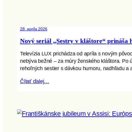
28. apríla 2026
Nový seriál „Sestry v kláštore“ prináša
Televízia LUX prichádza od apríla s novým pôvod
nebýva bežné – za múry ženského kláštora. Po ús
rehoľných sestier s dávkou humoru, nadhľadu a a
Čítať ďalej…