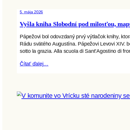
5. mája 2026
Vyšla kniha Slobodní pod milosťou, map
Pápežovi bol odovzdaný prvý výtlačok knihy, kto
Rádu svätého Augustína. Pápežovi Levovi XIV. bo
sotto la grazia. Alla scuola di Sant’Agostino di fr
Čítať ďalej…