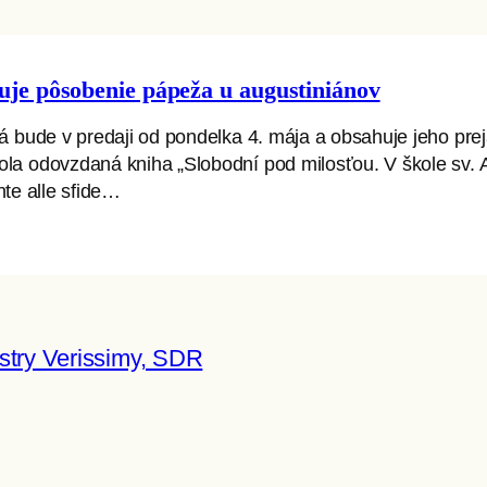
uje pôsobenie pápeža u augustiniánov
rá bude v predaji od pondelka 4. mája a obsahuje jeho pre
la odovzdaná kniha „Slobodní pod milosťou. V škole sv. Au
onte alle sfide…