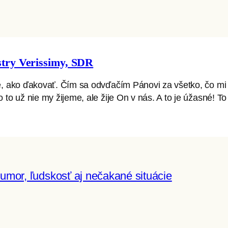
stry Verissimy, SDR
iné, ako ďakovať. Čím sa odvďačím Pánovi za všetko, čo m
 to už nie my žijeme, ale žije On v nás. A to je úžasné! 