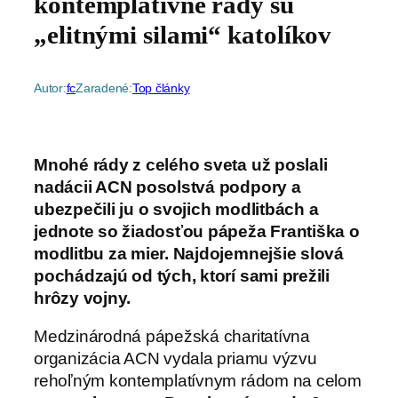
kontemplatívne rády sú
„elitnými silami“ katolíkov
Autor:
fc
Zaradené:
Top články
Mnohé rády z celého sveta už poslali
nadácii ACN posolstvá podpory a
ubezpečili ju o svojich modlitbách a
jednote so žiadosťou pápeža Františka o
modlitbu za mier. Najdojemnejšie slová
pochádzajú od tých, ktorí sami prežili
hrôzy vojny.
Medzinárodná pápežská charitatívna
organizácia ACN vydala priamu výzvu
rehoľným kontemplatívnym rádom na celom