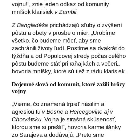
vojnu!“, znie jeden odkaz od komunity
mníšok klarisiek
v Zambii.
Z Bangladéša
prichádzajú sľuby o zvýšení
pôstu a obety v prosbe o mier: „Urobíme
všetko, čo budeme môcť, aby sme
zachránili životy ľudí. Postíme sa dvakrát do
týždňa a od Popolcovej stredy počas celého
pôstu budeme stáť pri raňajkách a večeri,„
hovoria mníšky, ktoré sú tiež z rádu klarisiek.
Dojemné slová od komunít, ktoré zažili hrôzy
vojny
„Vieme, čo znamená trpieť násilím a
agresiou tu
v Bosne a Hercegovine aj v
Chorvátsku
. Vojna je strašná skúsenosť,
ktorou sme si prešli!“, hovoria karmelitánky
zo Sarajeva a dodávajú: „Preto sme