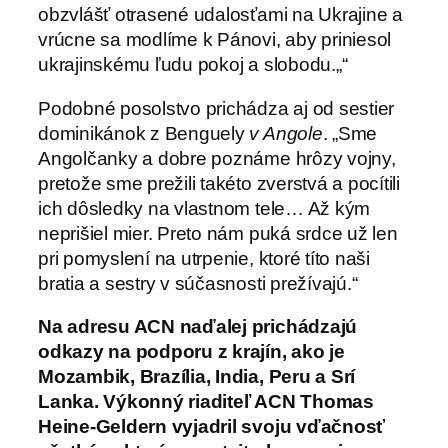
obzvlášť otrasené udalosťami na Ukrajine a
vrúcne sa modlíme k Pánovi, aby priniesol
ukrajinskému ľudu pokoj a slobodu.„“
Podobné posolstvo prichádza aj od sestier
dominikánok z Benguely
v Angole
. „Sme
Angolčanky a dobre poznáme hrôzy vojny,
pretože sme prežili takéto zverstvá a pocítili
ich dôsledky na vlastnom tele… Až kým
neprišiel mier. Preto nám puká srdce už len
pri pomyslení na utrpenie, ktoré títo naši
bratia a sestry v súčasnosti prežívajú.“
Na adresu ACN naďalej prichádzajú
odkazy na podporu z krajín, ako je
Mozambik, Brazília, India, Peru a Srí
Lanka. Výkonný riaditeľ ACN Thomas
Heine-Geldern vyjadril svoju vďačnosť