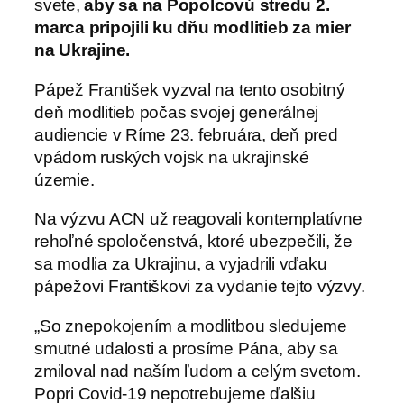
svete,
aby sa na Popolcovú stredu 2.
marca pripojili ku dňu modlitieb za mier
na Ukrajine.
Pápež František vyzval na tento osobitný
deň modlitieb počas svojej generálnej
audiencie v Ríme 23. februára, deň pred
vpádom ruských vojsk na ukrajinské
územie.
Na výzvu ACN už reagovali kontemplatívne
rehoľné spoločenstvá, ktoré ubezpečili, že
sa modlia za Ukrajinu, a vyjadrili vďaku
pápežovi Františkovi za vydanie tejto výzvy.
„So znepokojením a modlitbou sledujeme
smutné udalosti a prosíme Pána, aby sa
zmiloval nad naším ľudom a celým svetom.
Popri Covid-19 nepotrebujeme ďalšiu