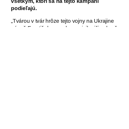
všetkým, ktorí sa na tejto kampani
podieľajú.
„Tvárou v tvár hrôze tejto vojny na Ukrajine
pápež František vyzval na najsilnejšiu zbraň
zo všetkých: modlitbu. Všetci sme pozvaní
zapojiť sa do tohto úsilia, ale my katolíci
vieme, že pokiaľ ide o modlitbu,
kontemplatívne komunity sú našimi
vlastnými elitnými silami.“
„Skutočnosť, že tieto posolstvá prichádzajú
z toľkých rôznych krajín a kontinentov, je
jasným príkladom vízie Cirkvi o ľudstve ako
o rodine, ktorá sa spoločne modlí a žije
podľa zákonov lásky, a nie moci,“ uzatvára
Heine-Geldern.
ACN zostáva v neustálom kontakte s