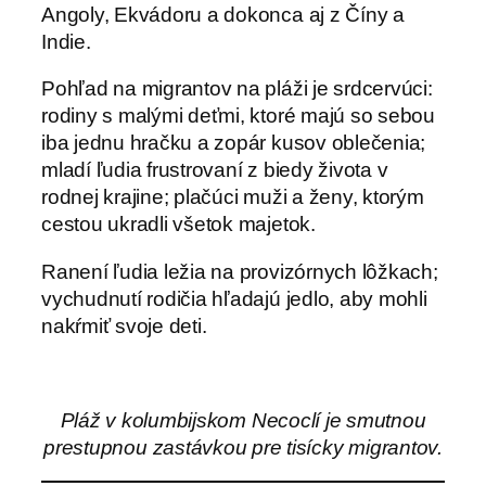
Angoly, Ekvádoru a dokonca aj z Číny a
Indie.
Pohľad na migrantov na pláži je srdcervúci:
rodiny s malými deťmi, ktoré majú so sebou
iba jednu hračku a zopár kusov oblečenia;
mladí ľudia frustrovaní z biedy života v
rodnej krajine; plačúci muži a ženy, ktorým
cestou ukradli všetok majetok.
Ranení ľudia ležia na provizórnych lôžkach;
vychudnutí rodičia hľadajú jedlo, aby mohli
nakŕmiť svoje deti.
Pláž v kolumbijskom Necoclí je smutnou
prestupnou zastávkou pre tisícky migrantov.