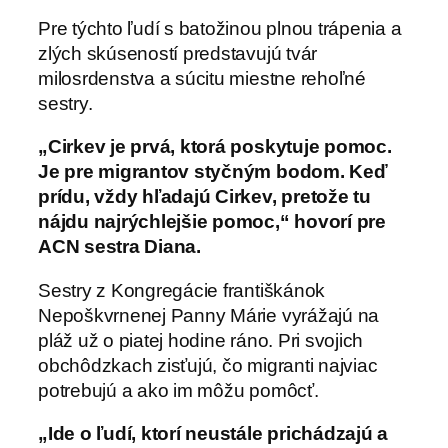
Pre týchto ľudí s batožinou plnou trápenia a
zlých skúseností predstavujú tvár
milosrdenstva a súcitu miestne rehoľné
sestry.
„Cirkev je prvá, ktorá poskytuje pomoc.
Je pre migrantov styčným bodom. Keď
prídu, vždy hľadajú Cirkev, pretože tu
nájdu najrýchlejšie pomoc,“ hovorí pre
ACN sestra Diana.
Sestry z Kongregácie františkánok
Nepoškvrnenej Panny Márie vyrážajú na
pláž už o piatej hodine ráno. Pri svojich
obchôdzkach zisťujú, čo migranti najviac
potrebujú a ako im môžu pomôcť.
„Ide o ľudí, ktorí neustále prichádzajú a