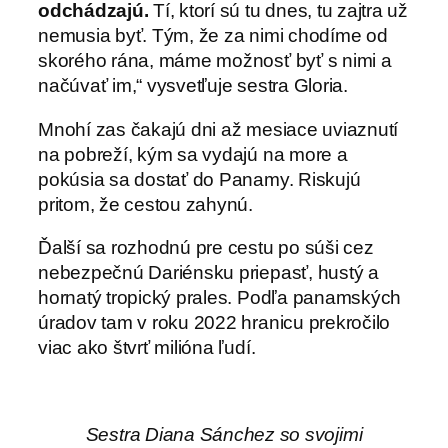
odchádzajú.
Tí, ktorí sú tu dnes, tu zajtra už
nemusia byť. Tým, že za nimi chodíme od
skorého rána, máme možnosť byť s nimi a
načúvať im,“ vysvetľuje sestra Gloria.
Mnohí zas čakajú dni až mesiace uviaznutí
na pobreží, kým sa vydajú na more a
pokúsia sa dostať do Panamy. Riskujú
pritom, že cestou zahynú.
Ďalší sa rozhodnú pre cestu po súši cez
nebezpečnú Dariénsku priepasť, hustý a
hornatý tropický prales. Podľa panamských
úradov tam v roku 2022 hranicu prekročilo
viac ako štvrť milióna ľudí.
Sestra Diana Sánchez so svojimi