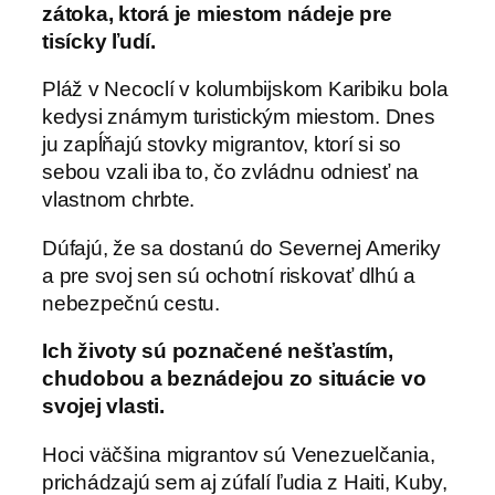
zátoka, ktorá je miestom nádeje pre
tisícky ľudí.
Pláž v Necoclí v kolumbijskom Karibiku bola
kedysi známym turistickým miestom. Dnes
ju zapĺňajú stovky migrantov, ktorí si so
sebou vzali iba to, čo zvládnu odniesť na
vlastnom chrbte.
Dúfajú, že sa dostanú do Severnej Ameriky
a pre svoj sen sú ochotní riskovať dlhú a
nebezpečnú cestu.
Ich životy sú poznačené nešťastím,
chudobou a beznádejou zo situácie vo
svojej vlasti.
Hoci väčšina migrantov sú Venezuelčania,
prichádzajú sem aj zúfalí ľudia z Haiti, Kuby,