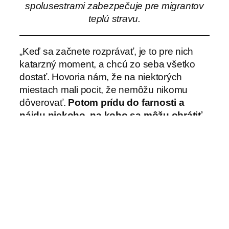
spolusestrami zabezpečuje pre migrantov
teplú stravu.
„Keď sa začnete rozprávať, je to pre nich
katarzný moment, a chcú zo seba všetko
dostať. Hovoria nám, že na niektorých
miestach mali pocit, že nemôžu nikomu
dôverovať.
Potom prídu do farnosti a
nájdu niekoho, na koho sa môžu obrátiť,
komu môžu dôverovať,“
vysvetľuje sestra
Gloria.
Niektorí migranti sú katolíci, iní nie. Sestry
pomáhajú všetkým. Nerozlišujú, ani sa
nepýtajú, či je niekto katolík, alebo nie.
Na otázku, aká dôležitá je prítomnosť Cirkvi
v Necoclí, sestra Diana odpovedá: „Je