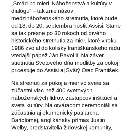
„Smäd po mieri. Náboženstvá a kultúry v
dialógu“ – tak znie názov
medzináboženského stretnutia, ktoré bude
od 18. do 20. septembra hostiť Assisi. Stane
sa tak presne po 30 rokoch od prvého
historického stretnutia za mier, ktoré v roku
1986 zvolal do kolísky františkánskeho rádu
vtedajší pápež Ján Pavol II. Na záver
stretnutia Svetového dňa modlitby za pokoj
pricestuje do Assisi aj Svätý Otec František.
Na stretnutí za pokoj a mier vo svete sa
zúčastní viac než 400 svetových
náboženských lídrov, zástupcov inštitúcií a
sveta kultúry. Na otváracom ceremoniáli sa
zúčastnia aj ekumenický patriarcha
Bartolomej, anglikánsky prímas Justin
Welby, predstavitelia židovskej komunity,