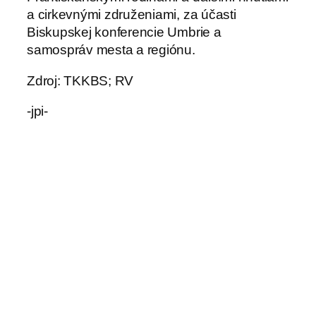
a cirkevnými združeniami, za účasti
Biskupskej konferencie Umbrie a
samospráv mesta a regiónu.
Zdroj: TKKBS; RV
-jpi-
←
Vo veku 91 rokov zomrel
Predvídav
exorcista Gabriele Amorth
→
osť