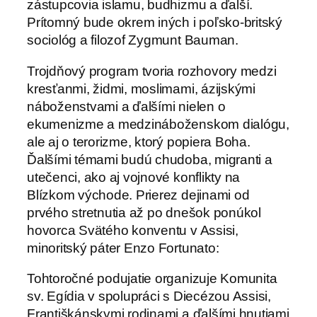
zástupcovia islamu, budhizmu a ďalší.
Prítomný bude okrem iných i poľsko-britský
sociológ a filozof Zygmunt Bauman.
Trojdňový program tvoria rozhovory medzi
kresťanmi, židmi, moslimami, ázijskými
náboženstvami a ďalšími nielen o
ekumenizme a medzináboženskom dialógu,
ale aj o terorizme, ktorý popiera Boha.
Ďalšími témami budú chudoba, migranti a
utečenci, ako aj vojnové konflikty na
Blízkom východe. Prierez dejinami od
prvého stretnutia až po dnešok ponúkol
hovorca Svätého konventu v Assisi,
minoritský páter Enzo Fortunato:
Tohtoročné podujatie organizuje Komunita
sv. Egídia v spolupráci s Diecézou Assisi,
Františkánskymi rodinami a ďalšími hnutiami