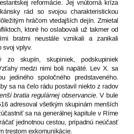
stantskej reformácie. Jej vnútorná kríza
škánsky rád so svojou charakteristickou
dôležitým hráčom vtedajších dejín. Zmietal
fliktoch, ktoré ho oslabovali už takmer od
mi bratmi neustále vznikali a zanikali
o svoj vplyv.
 zo skupín, skupiniek, podskupiniek
. Vzťahy medzi nimi boli napäté. Lev X. sa
tou jediného spoločného predstaveného.
by sa na čelo rádu postavil niekto z radov
nší bratia regulárnej observancie
. V bule
u 1516 adresoval všetkým skupinám menších
účastniť sa na generálnej kapitule v Ríme
kráčať jednotnou cestou, prípadnú neúčasť
ným trestom exkomunikácie.