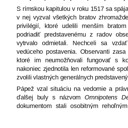
S rímskou kapitulou v roku 1517 sa spáj
v nej vyzval všetkých bratov zhromažde
privilégií, ktoré udelili menším brat
podriadiť predstavenému z radov obser
vytrvalo odmietali. Nechceli sa vzda
vedúceho postavenia. Observanti zasa 
ktoré im neumožňovali fungovať s ko
nakoniec zjednotila len reformované spo
zvolili vlastných generálnych predstavený
Pápež vzal situáciu na vedomie a právn
ďalšej buly s názvom
Omnipotens D
dokumentom stali osobitným rehoľn
observantov
. Vyjadruje v ňom zároveň vi
v budúcnosti pre celý svet požehnaním.