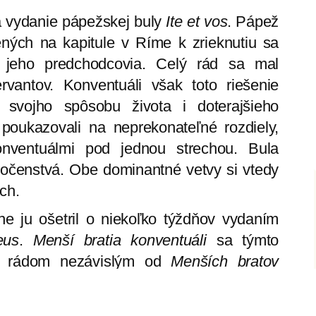
a vydanie pápežskej buly
Ite et vos
. Pápež
ných na kapitule v Ríme k zrieknutiu sa
om jeho predchodcovia. Celý rád sa mal
vantov. Konventuáli však toto riešenie
ť svojho spôsobu života i doterajšieho
poukazovali na neprekonateľné rozdiely,
nventuálmi pod jednou strechou. Bula
ločenstvá. Obe dominantné vetvy si vtedy
ch.
e ju ošetril o niekoľko týždňov vydaním
eus
.
Menší bratia konventuáli
sa týmto
ým rádom nezávislým od
Menších bratov
eru, že sa vzťahy upokoja a oba rády budú