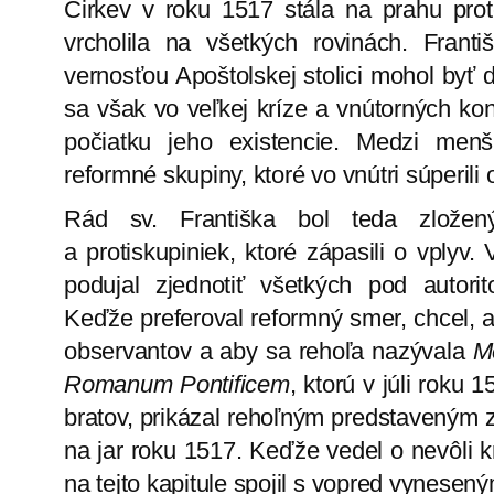
Cirkev v roku 1517 stála na prahu prote
vrcholila na všetkých rovinách. Franti
vernosťou Apoštolskej stolici mohol byť 
sa však vo veľkej kríze a vnútorných kon
počiatku jeho existencie. Medzi menší
reformné skupiny, ktoré vo vnútri súperili 
Rád sv. Františka bol teda zložený
a protiskupiniek, ktoré zápasili o vplyv
podujal zjednotiť všetkých pod autori
Keďže preferoval reformný smer, chcel, a
observantov a aby sa rehoľa nazývala
Me
Romanum Pontificem
, ktorú v júli rok
bratov, prikázal rehoľným predstaveným z
na jar roku 1517. Keďže vedel o nevôli 
na tejto kapitule spojil s vopred vynese