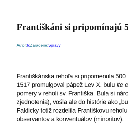
Františkáni si pripomínajú 
Autor:
fc
Zaradené:
Správy
Františkánska rehoľa si pripomenula 500. 
1517 promulgoval pápež Lev X. bulu
Ite 
pomery v reholi sv. Františka. Bula si náro
zjednotenia), vošla ale do histórie ako „bu
Fakticky totiž rozdelila Františkovu reho
observantov a konventuálov (minoritov).