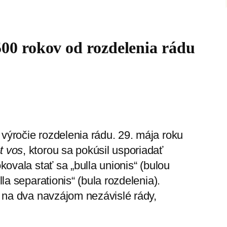
500 rokov od rozdelenia rádu
výročie rozdelenia rádu. 29. mája roku
et vos
, ktorou sa pokúsil usporiadať
kovala stať sa „bulla unionis“ (bulou
lla separationis“ (bula rozdelenia).
ľu na dva navzájom nezávislé rády,