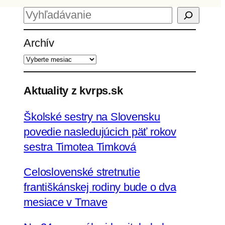
H
ľ
Archív
a
d
a
ť
Aktuality z kvrps.sk
Školské sestry na Slovensku
povedie nasledujúcich päť rokov
sestra Timotea Timková
Celoslovenské stretnutie
františkánskej rodiny bude o dva
mesiace v Trnave