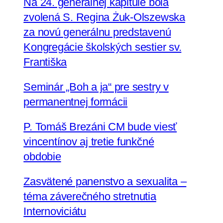
Na 24. generálnej kapitule bola
zvolená S. Regina Żuk-Olszewska
za novú generálnu predstavenú
Kongregácie školských sestier sv.
Františka
Seminár „Boh a ja“ pre sestry v
permanentnej formácii
P. Tomáš Brezáni CM bude viesť
vincentínov aj tretie funkčné
obdobie
Zasvätené panenstvo a sexualita –
téma záverečného stretnutia
Internoviciátu