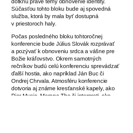
dotknú práve témy obnovenie identity.
Súčasťou tohto bloku bude aj spovedná
služba, ktorá by mala byť dostupná
v priestoroch haly.
Počas posledného bloku tohtoročnej
konferencie bude Július Slovák rozprávať
a pozývať k obnoveniu srdca a vášne pre
Božie kráľovstvo. Okrem samotných
rečníkov budú celú konferenciu sprevádzať
ďalší hostia, ako napríklad Ján Buc či
Ondrej Chrvala. Atmosféru konferencie
dotvoria aj známe kresťanské kapely, ako
Piar Music, Marana Tha či interpreti, ako
Katarína Jurová, Jana Zubajová a Martin
Mitro.
Detailnejšie informácie o programe
organizátori už zverejnili aj na svojej stránke