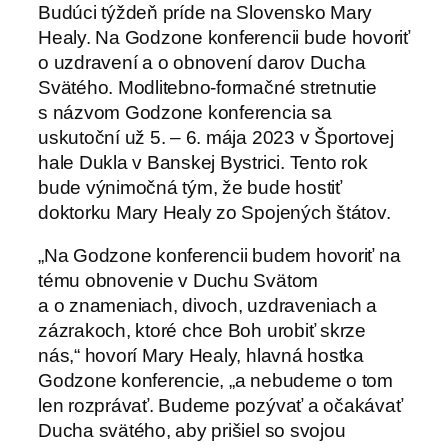
Budúci týždeň príde na Slovensko Mary
Healy. Na Godzone konferencii bude hovoriť
o uzdravení a o obnovení darov Ducha
Svätého. Modlitebno-formačné stretnutie
s názvom Godzone konferencia sa
uskutoční už 5. – 6. mája 2023 v Športovej
hale Dukla v Banskej Bystrici. Tento rok
bude výnimočná tým, že bude hostiť
doktorku Mary Healy zo Spojených štátov.
„Na Godzone konferencii budem hovoriť na
tému obnovenie v Duchu Svätom
a o znameniach, divoch, uzdraveniach a
zázrakoch, ktoré chce Boh urobiť skrze
nás,“ hovorí Mary Healy, hlavná hostka
Godzone konferencie, „a nebudeme o tom
len rozprávať. Budeme pozývať a očakávať
Ducha svätého, aby prišiel so svojou