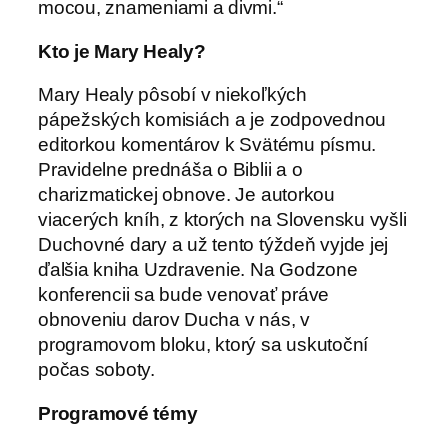
mocou, znameniami a divmi.“
Kto je Mary Healy?
Mary Healy pôsobí v niekoľkých
pápežských komisiách a je zodpovednou
editorkou komentárov k Svätému písmu.
Pravidelne prednáša o Biblii a o
charizmatickej obnove. Je autorkou
viacerých kníh, z ktorých na Slovensku vyšli
Duchovné dary a už tento týždeň vyjde jej
ďalšia kniha Uzdravenie. Na Godzone
konferencii sa bude venovať práve
obnoveniu darov Ducha v nás, v
programovom bloku, ktorý sa uskutoční
počas soboty.
Programové témy