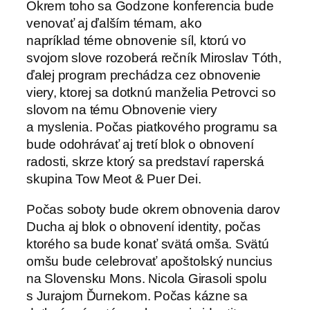
Okrem toho sa Godzone konferencia bude
venovať aj ďalším témam, ako
napríklad téme obnovenie síl, ktorú vo
svojom slove rozoberá rečník Miroslav Tóth,
ďalej program prechádza cez obnovenie
viery, ktorej sa dotknú manželia Petrovci so
slovom na tému Obnovenie viery
a myslenia. Počas piatkového programu sa
bude odohrávať aj tretí blok o obnovení
radosti, skrze ktorý sa predstaví raperská
skupina Tow Meot & Puer Dei.
Počas soboty bude okrem obnovenia darov
Ducha aj blok o obnovení identity, počas
ktorého sa bude konať svätá omša. Svätú
omšu bude celebrovať apoštolský nuncius
na Slovensku Mons. Nicola Girasoli spolu
s Jurajom Ďurnekom. Počas kázne sa