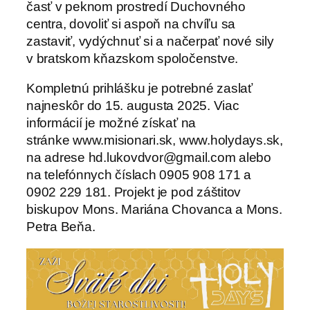
časť v peknom prostredí Duchovného
centra, dovoliť si aspoň na chvíľu sa
zastaviť, vydýchnuť si a načerpať nové sily
v bratskom kňazskom spoločenstve.
Kompletnú prihlášku je potrebné zaslať
najneskôr do 15. augusta 2025. Viac
informácií je možné získať na
stránke www.misionari.sk, www.holydays.sk,
na adrese hd.lukovdvor@gmail.com alebo
na telefónnych číslach 0905 908 171 a
0902 229 181. Projekt je pod záštitov
biskupov Mons. Mariána Chovanca a Mons.
Petra Beňa.