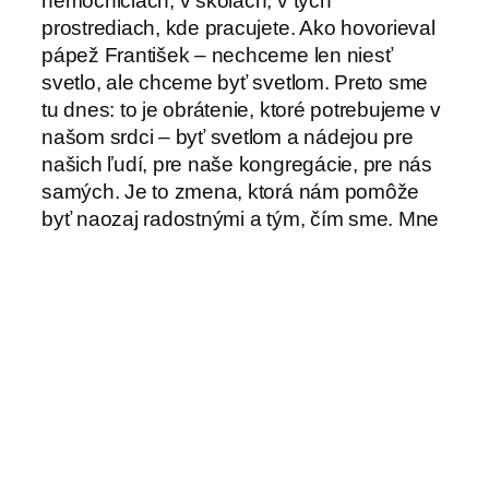
nemocniciach, v školách, v tých
prostrediach, kde pracujete. Ako hovorieval
pápež František – nechceme len niesť
svetlo, ale chceme byť svetlom. Preto sme
tu dnes: to je obrátenie, ktoré potrebujeme v
našom srdci – byť svetlom a nádejou pre
našich ľudí, pre naše kongregácie, pre nás
samých. Je to zmena, ktorá nám pomôže
byť naozaj radostnými a tým, čím sme. Mne
sa nepáčia rehoľníci, ktorí hovoria, že
všetko je v poriadku. Lebo vieme, že všetko
nie je v poriadku. Vieme, že niečo musíme
zmeniť. Nemôžeme prísť na púť a nechať
veci také, ako boli predtým. Doma je všetko
v poriadku. Nie, nie je všetko v poriadku.
Aby sme boli svetlom, musíme niečo
zmeniť. Každý z nás to vie. Z vlastnej
skúsenosti i zo skúsenosti pastorácie,