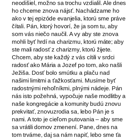
neodišiel, možno sa trochu vzdialil. Ale dnes
ho chceme znova nájsť. Nachádzame ho
ako v tej epizóde evanjelia, ktorú sme práve
čítali. Pán, ktorý hovorí, že ja som tu, aby
som vás niečo naučil. A vy aby ste znova
mohli byť hrdí na charizmu, ktorú máte; aby
ste mali radosť z charizmy, ktorú žijete.
Chcem, aby ste každý z vás cítili v srdci
radosť ako Mária a Jozef po tom, ako našli
Ježiša. Dosť bolo smútku a plaču nad
našimi limitmi a ťažkosťami. Musíme byť
radostnými rehoľníkmi, plnými nádeje. Pán
nás isto požehná, vypočuje naše modlitby a
naše kongregácie a komunity budú znovu
prekvitať, znovuzrodia sa, lebo Pán je s
nami. A toto je cieľom putovania – aby sme
sa vrátili domov zmenení. Pane, dnes na
tom trváme, daj sa nám napiť, lebo sme ťa