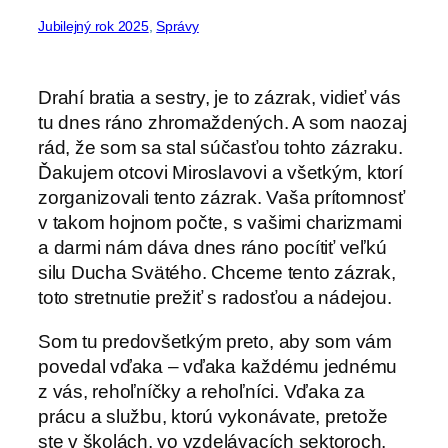
Jubilejný rok 2025
, 
Správy
Drahí bratia a sestry, je to zázrak, vidieť vás
tu dnes ráno zhromaždených. A som naozaj
rád, že som sa stal súčasťou tohto zázraku.
Ďakujem otcovi Miroslavovi a všetkým, ktorí
zorganizovali tento zázrak. Vaša prítomnosť
v takom hojnom počte, s vašimi charizmami
a darmi nám dáva dnes ráno pocítiť veľkú
silu Ducha Svätého. Chceme tento zázrak,
toto stretnutie prežiť s radosťou a nádejou.
Som tu predovšetkým preto, aby som vám
povedal vďaka – vďaka každému jednému
z vás, rehoľníčky a rehoľníci. Vďaka za
prácu a službu, ktorú vykonávate, pretože
ste v školách, vo vzdelávacích sektoroch,