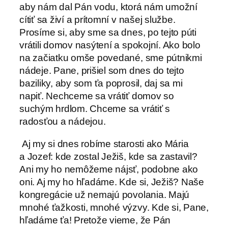
aby nám dal Pán vodu, ktorá nám umožní
cítiť sa živí a prítomní v našej službe.
Prosíme si, aby sme sa dnes, po tejto púti
vrátili domov nasýtení a spokojní. Ako bolo
na začiatku omše povedané, sme pútnikmi
nádeje. Pane, prišiel som dnes do tejto
baziliky, aby som ťa poprosil, daj sa mi
napiť. Nechceme sa vrátiť domov so
suchým hrdlom. Chceme sa vrátiť s
radosťou a nádejou.
Aj my si dnes robíme starosti ako Mária
a Jozef: kde zostal Ježiš, kde sa zastavil?
Ani my ho nemôžeme nájsť, podobne ako
oni. Aj my ho hľadáme. Kde si, Ježiš? Naše
kongregácie už nemajú povolania. Majú
mnohé ťažkosti, mnohé výzvy. Kde si, Pane,
hľadáme ťa! Pretože vieme, že Pán