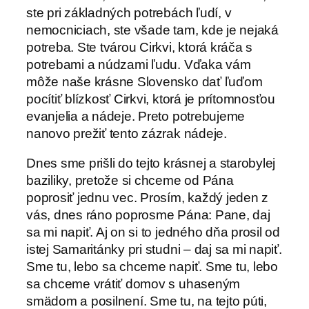
ste pri základných potrebách ľudí, v
nemocniciach, ste všade tam, kde je nejaká
potreba. Ste tvárou Cirkvi, ktorá kráča s
potrebami a núdzami ľudu. Vďaka vám
môže naše krásne Slovensko dať ľuďom
pocítiť blízkosť Cirkvi, ktorá je prítomnosťou
evanjelia a nádeje. Preto potrebujeme
nanovo prežiť tento zázrak nádeje.
Dnes sme prišli do tejto krásnej a starobylej
baziliky, pretože si chceme od Pána
poprosiť jednu vec. Prosím, každý jeden z
vás, dnes ráno poprosme Pána: Pane, daj
sa mi napiť. Aj on si to jedného dňa prosil od
istej Samaritánky pri studni – daj sa mi napiť.
Sme tu, lebo sa chceme napiť. Sme tu, lebo
sa chceme vrátiť domov s uhaseným
smädom a posilnení. Sme tu, na tejto púti,