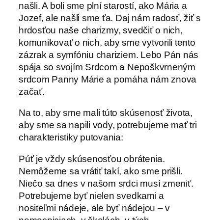
našli. A boli sme plní starostí, ako Mária a
Jozef, ale našli sme ťa. Daj nám radosť, žiť s
hrdosťou naše charizmy, svedčiť o nich,
komunikovať o nich, aby sme vytvorili tento
zázrak a symfóniu chariziem. Lebo Pán nás
spája so svojím Srdcom a Nepoškvrneným
srdcom Panny Márie a pomáha nám znova
začať.
Na to, aby sme mali túto skúsenosť života,
aby sme sa napili vody, potrebujeme mať tri
charakteristiky putovania:
Púť je vždy skúsenosťou obrátenia.
Nemôžeme sa vrátiť takí, ako sme prišli.
Niečo sa dnes v našom srdci musí zmeniť.
Potrebujeme byť nielen svedkami a
nositeľmi nádeje, ale byť nádejou – v