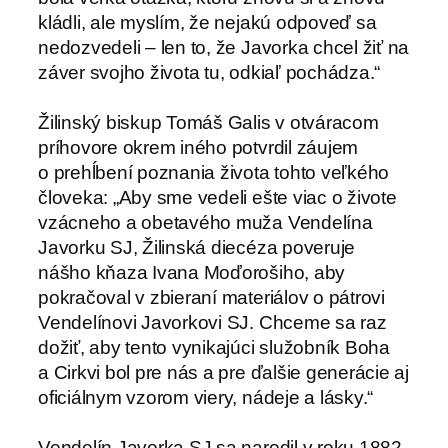
kládli, ale myslím, že nejakú odpoveď sa
nedozvedeli – len to, že Javorka chcel žiť na
záver svojho života tu, odkiaľ pochádza.“
Žilinský biskup Tomáš Galis v otváracom
príhovore okrem iného potvrdil záujem
o prehĺbení poznania života tohto veľkého
človeka: „Aby sme vedeli ešte viac o živote
vzácneho a obetavého muža Vendelína
Javorku SJ, Žilinská diecéza poveruje
nášho kňaza Ivana Moďorošiho, aby
pokračoval v zbieraní materiálov o pátrovi
Vendelínovi Javorkovi SJ. Chceme sa raz
dožiť, aby tento vynikajúci služobník Boha
a Cirkvi bol pre nás a pre ďalšie generácie aj
oficiálnym vzorom viery, nádeje a lásky.“
Vendelín Javorka SJ sa narodil v roku 1882