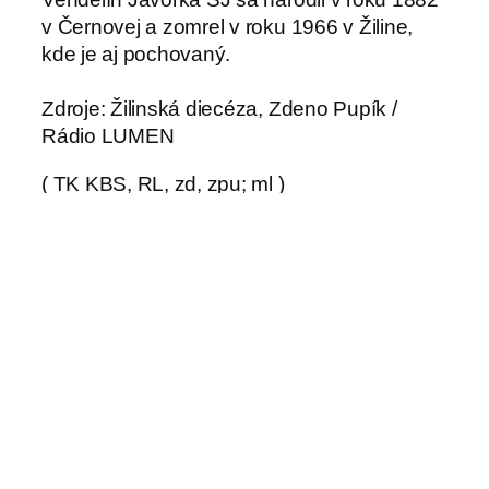
v Černovej a zomrel v roku 1966 v Žiline,
kde je aj pochovaný.
Zdroje: Žilinská diecéza, Zdeno Pupík /
Rádio LUMEN
( TK KBS, RL, zd, zpu; ml )
←
Nečudujme sa,
115-ročná rehoľníčka
že iniciatívu
dúfa, že si ju Boh už
preberajú viac
tento rok vezme k sebe
ženy
→