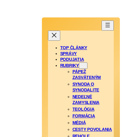
TOP ČLÁNKY
SPRÁVY
PODUJATIA
RUBRIKY
PÁPEŽ
ZASVÄTENÝM
SYNODA O
SYNODALITE
NEDEĽNÉ
ZAMYSLENIA
TEOLÓGIA
FORMÁCIA
MÉDIÁ
CESTY POVOLANIA
REHOLE