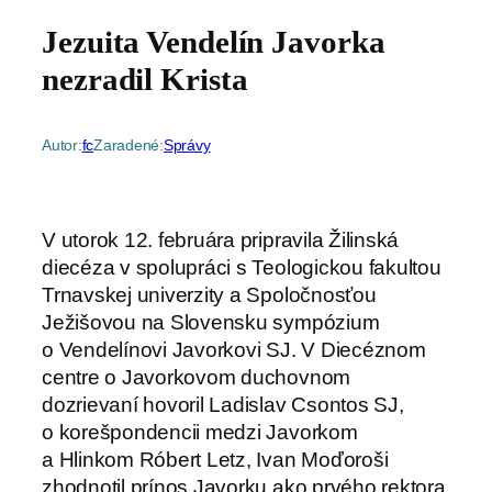
Jezuita Vendelín Javorka
nezradil Krista
Autor:
fc
Zaradené:
Správy
V utorok 12. februára pripravila Žilinská
diecéza v spolupráci s Teologickou fakultou
Trnavskej univerzity a Spoločnosťou
Ježišovou na Slovensku sympózium
o Vendelínovi Javorkovi SJ. V Diecéznom
centre o Javorkovom duchovnom
dozrievaní hovoril Ladislav Csontos SJ,
o korešpondencii medzi Javorkom
a Hlinkom Róbert Letz, Ivan Moďoroši
zhodnotil prínos Javorku ako prvého rektora