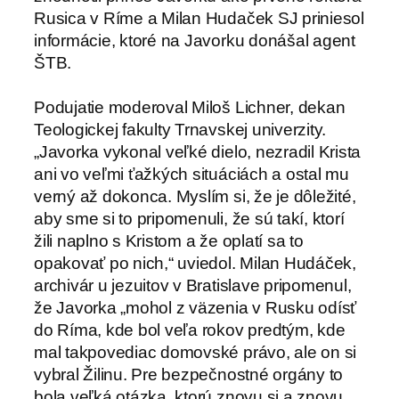
Rusica v Ríme a Milan Hudaček SJ priniesol
informácie, ktoré na Javorku donášal agent
ŠTB.
Podujatie moderoval Miloš Lichner, dekan
Teologickej fakulty Trnavskej univerzity.
„Javorka vykonal veľké dielo, nezradil Krista
ani vo veľmi ťažkých situáciách a ostal mu
verný až dokonca. Myslím si, že je dôležité,
aby sme si to pripomenuli, že sú takí, ktorí
žili naplno s Kristom a že oplatí sa to
opakovať po nich,“ uviedol. Milan Hudáček,
archivár u jezuitov v Bratislave pripomenul,
že Javorka „mohol z väzenia v Rusku odísť
do Ríma, kde bol veľa rokov predtým, kde
mal takpovediac domovské právo, ale on si
vybral Žilinu. Pre bezpečnostné orgány to
bola veľká otázka, ktorú znovu si a znovu