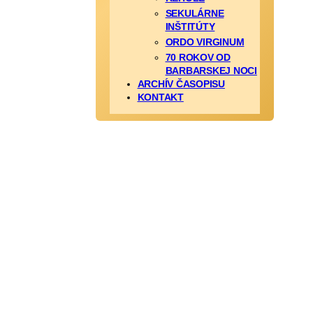
SEKULÁRNE
INŠTITÚTY
ORDO VIRGINUM
70 ROKOV OD
BARBARSKEJ NOCI
ARCHÍV ČASOPISU
KONTAKT