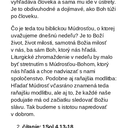
vyhľadáva človeka a sama mu ide v ústrety.
Je to obdivuhodné a dojímavé, ako Boh túži
po človeku.
Čo je teda tou biblickou Múdrosťou, o ktorej
uvažujeme dnešnú nedeľu? Je to Boží
život, život milosti, samotná Božia milosť
v nás, ba sám Boh, ktorý nás hľadá.
Liturgické zhromaždenie v nedeľu by malo
byť stretnutím s Múdrosťou-Bohom, ktorý
nás hľadá a chce nadviazať s nami
spoločenstvo. Podobne aj raňajšia modlitba:
Hľadať Múdrosť
včasráno
znamená teda
raňajšiu modlitbu, ale aj to, že každé naše
podujatie má od začiatku sledovať Božiu
slávu. Tak budeme s istotou napredovať
v dobrom.
čítanie:
1Sol 4,13-18