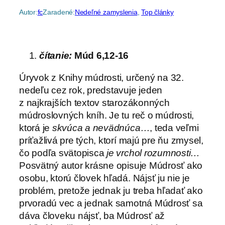
Autor:
fc
Zaradené:
Nedeľné zamyslenia
, 
Top články
čítanie:
Múd 6,12-16
Úryvok z Knihy múdrosti, určený na 32.
nedeľu cez rok, predstavuje jeden
z najkrajších textov starozákonných
múdroslovných kníh. Je tu reč o múdrosti,
ktorá je
skvúca a nevädnúca…
, teda veľmi
príťažlivá pre tých, ktorí majú pre ňu zmysel,
čo podľa svätopisca
je vrchol rozumnosti…
Posvätný autor krásne opisuje Múdrosť ako
osobu, ktorú človek hľadá. Nájsť ju nie je
problém, pretože jednak ju treba hľadať ako
prvoradú vec a jednak samotná Múdrosť sa
dáva človeku nájsť, ba Múdrosť až