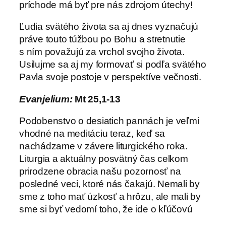
príchode má byť pre nás zdrojom útechy!
Ľudia svätého života sa aj dnes vyznačujú
práve touto túžbou po Bohu a stretnutie
s ním považujú za vrchol svojho života.
Usilujme sa aj my formovať si podľa svätého
Pavla svoje postoje v perspektíve večnosti.
Evanjelium:
Mt 25,1-13
Podobenstvo o desiatich pannách je veľmi
vhodné na meditáciu teraz, keď sa
nachádzame v závere liturgického roka.
Liturgia a aktuálny posvätný čas celkom
prirodzene obracia našu pozornosť na
posledné veci, ktoré nás čakajú. Nemali by
sme z toho mať úzkosť a hrôzu, ale mali by
sme si byť vedomí toho, že ide o kľúčovú
záležitosť nielen nášho života, ale celého