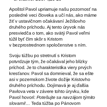
Apoštol Pavol upriamuje našu pozornosť na
posledné veci človeka a učí nás, ako máme
žiť v ustavičnom očakávaní Ježišovho
druhého príchodu. Aj tento úryvok nás
presviedča o tom, ako svätý Pavol veľmi
túžil byť čím skôr s Kristom
v bezprostrednom spoločenstve s ním.
Svoju túžbu po stretnutí s Kristom
potvrdzuje tým, že očakával jeho blízky
príchod. Je to charakteristika viery prvých
kresťanov. Pavol sa domnieval, že sa ešte
asi v pozemskom živote dožije Kristovho
druhého príchodu. Dojímavá je aj ďalšia
Pavlova veta v závere tohto úryvku, kde
Pavol hovorí:
Potešujte sa navzájom týmito
slovami!…
Teda túžba po Pánovom