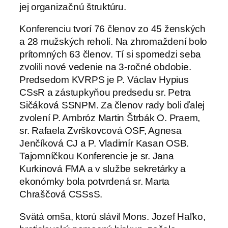
jej organizačnú štruktúru.
Konferenciu tvorí 76 členov zo 45 ženských
a 28 mužských reholí. Na zhromaždení bolo
prítomných 63 členov. Tí si spomedzi seba
zvolili nové vedenie na 3-ročné obdobie.
Predsedom KVRPS je P. Václav Hypius
CSsR a zástupkyňou predsedu sr. Petra
Sičáková SSNPM. Za členov rady boli ďalej
zvolení P. Ambróz Martin Štrbák O. Praem,
sr. Rafaela Zvrškovcová OSF, Agnesa
Jenčíková CJ a P. Vladimír Kasan OSB.
Tajomníčkou Konferencie je sr. Jana
Kurkinová FMA a v službe sekretárky a
ekonómky bola potvrdená sr. Marta
Chraščová CSSsS.
Svätá omša, ktorú slávil Mons. Jozef Haľko,