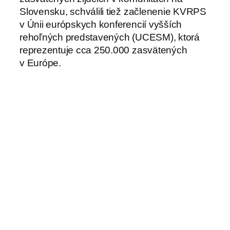
Slovensku, schválili tiež začlenenie KVRPS
v Únii európskych konferencií vyšších
rehoľných predstavených (UCESM), ktorá
reprezentuje cca 250.000 zasvätených
v Európe.
Foto: Iva Kúšiková SSpS
-fc-
←
Pápež František:
K dispozícii sú
Akým saleziánom dona
materiály k
Bosca je treba byť pre
modlitbe za obete
mladých dneška?
obchodovania
→