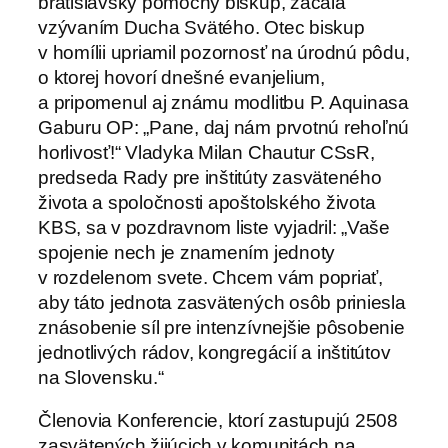
bratislavský pomocný biskup, začala
vzývaním Ducha Svätého. Otec biskup
v homílii upriamil pozornosť na úrodnú pôdu,
o ktorej hovorí dnešné evanjelium,
a pripomenul aj známu modlitbu P. Aquinasa
Gaburu OP: „Pane, daj nám prvotnú rehoľnú
horlivosť!“ Vladyka Milan Chautur CSsR,
predseda Rady pre inštitúty zasväteného
života a spoločnosti apoštolského života
KBS, sa v pozdravnom liste vyjadril: „Vaše
spojenie nech je znamením jednoty
v rozdelenom svete. Chcem vám popriať,
aby táto jednota zasvätených osôb priniesla
znásobenie síl pre intenzívnejšie pôsobenie
jednotlivých rádov, kongregácií a inštitútov
na Slovensku.“
Členovia Konferencie, ktorí zastupujú 2508
zasvätených žijúcich v komunitách na