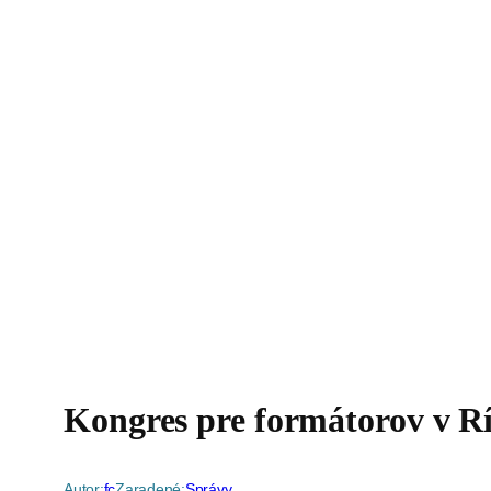
Kongres pre formátorov v R
Autor:
fc
Zaradené:
Správy