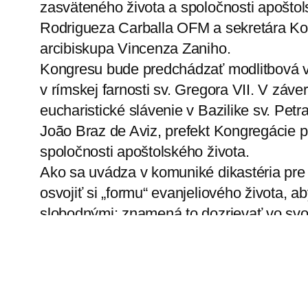
zasväteného života a spoločnosti apoštol
Rodrigueza Carballa OFM a sekretára Ko
arcibiskupa Vincenza Zaniho.
Kongresu bude predchádzať modlitbová vigí
v rímskej farnosti sv. Gregora VII. V záve
eucharistické slávenie v Bazilike sv. Pet
João Braz de Aviz, prefekt Kongregácie pr
spoločnosti apoštolského života.
Ako sa uvádza v komuniké dikastéria pre
osvojiť si „formu“ evanjeliového života,
slobodnými; znamená to dozrievať vo svoje
všetkými kultúrami a stať sa v súčasnej
znamením prijatia a spoločenstva“.
(Zdroj RV; -zk-)