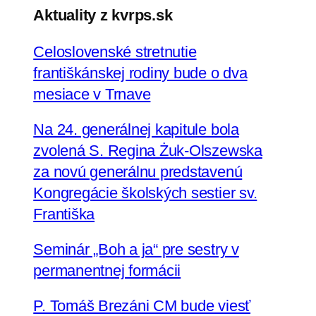
ť
Aktuality z kvrps.sk
Celoslovenské stretnutie
františkánskej rodiny bude o dva
mesiace v Trnave
Na 24. generálnej kapitule bola
zvolená S. Regina Żuk-Olszewska
za novú generálnu predstavenú
Kongregácie školských sestier sv.
Františka
Seminár „Boh a ja“ pre sestry v
permanentnej formácii
P. Tomáš Brezáni CM bude viesť