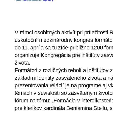
V rámci osobitných aktivít pri príležitos
uskutoční medzinárodný kongres formátor
do 11. apríla sa tu zíde približne 1200 for
organizuje Kongregácia pre inštitúty zas
života.
Formátori z rozličných reholí a inštitúto
základmi identity zasväteného života a 
prezentovania relácií je na programe aj 
témach v súvislosti so zasväteným živo
fórum na tému: „Formácia v interdikasteriá
pre klerikov kardinála Beniamina Stellu, s