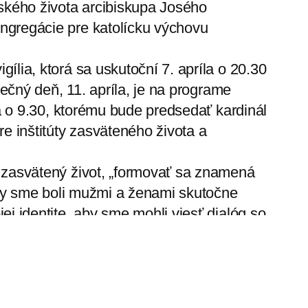
ského života arcibiskupa Josého
ngregácie pre katolícku výchovu
lia, ktorá sa uskutoční 7. apríla o 20.30
rečný deň, 11. apríla, je na programe
ra o 9.30, ktorému bude predsedať kardinál
e inštitúty zasväteného života a
 zasvätený život, „formovať sa znamená
 aby sme boli mužmi a ženami skutočne
j identite, aby sme mohli viesť dialóg so
 dobe prúdenia migrantov prorockým