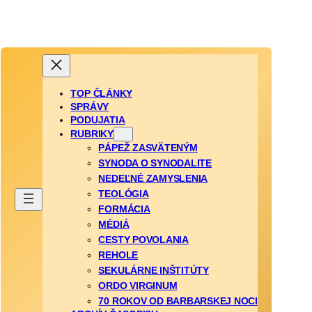
TOP ČLÁNKY
SPRÁVY
PODUJATIA
RUBRIKY
PÁPEŽ ZASVÄTENÝM
SYNODA O SYNODALITE
NEDEĽNÉ ZAMYSLENIA
TEOLÓGIA
FORMÁCIA
MÉDIÁ
CESTY POVOLANIA
REHOLE
SEKULÁRNE INŠTITÚTY
ORDO VIRGINUM
70 ROKOV OD BARBARSKEJ NOCI