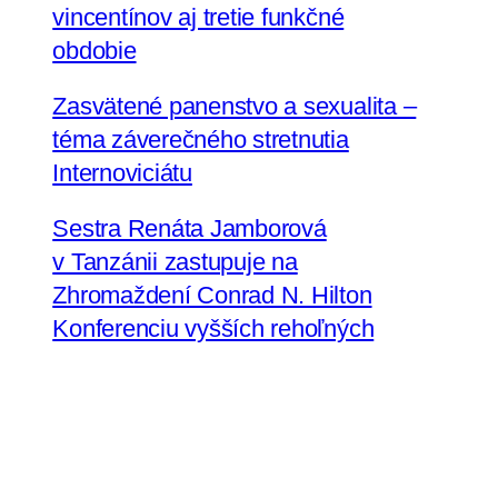
vincentínov aj tretie funkčné
obdobie
Zasvätené panenstvo a sexualita –
téma záverečného stretnutia
Internoviciátu
Sestra Renáta Jamborová
v Tanzánii zastupuje na
Zhromaždení Conrad N. Hilton
Konferenciu vyšších rehoľných
predstavených na Slovensku
Sestry uršulínky pozývajú na oslavy
jubilea do Bratislavy