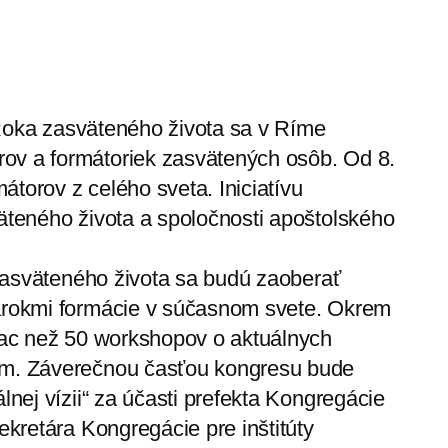
ti Roka zasväteného života sa v Ríme
ov a formátoriek zasvätených osôb. Od 8.
mátorov z celého sveta. Iniciatívu
väteného života a spoločnosti apoštolského
v zasväteného života sa budú zaoberať
nárokmi formácie v súčasnom svete. Okrem
viac než 50 workshopov o aktuálnych
tom. Záverečnou časťou kongresu bude
lnej vízii“ za účasti prefekta Kongregácie
ekretára Kongregácie pre inštitúty