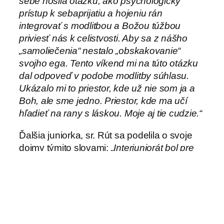
sebe nosila otázku, ako psychologický
prístup k sebaprijatiu a hojeniu rán
integrovať s modlitbou a Božou túžbou
priviesť nás k celistvosti. Aby sa z nášho
„samoliečenia“ nestalo „obskakovanie“
svojho ega. Tento víkend mi na túto otázku
dal odpoveď v podobe modlitby súhlasu.
Ukázalo mi to priestor, kde už nie som ja a
Boh, ale sme jedno. Priestor, kde ma učí
hľadieť na rany s láskou. Moje aj tie cudzie.“
Ďalšia juniorka, sr. Rút sa podelila o svoje
dojmy týmito slovami:
„Interjuniorát bol pre
mňa priestor vzájomného stretnutia,
zdieľania radostí či starostí. Dôležité je
vedomie, že v tom nie sme samé a
prežívame to isté, hoci bývame na
opačných stranách Slovenska. Zároveň to
bol čas zastavenia sa v sebe, keďže v