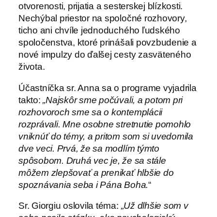
otvorenosti, prijatia a sesterskej blízkosti.
Nechýbal priestor na spoločné rozhovory,
ticho ani chvíle jednoduchého ľudského
spoločenstva, ktoré prinášali povzbudenie a
nové impulzy do ďalšej cesty zasväteného
života.
Účastníčka sr. Anna sa o programe vyjadrila
takto:
„Najskôr sme počúvali, a potom pri
rozhovoroch sme sa o kontemplácii
rozprávali. Mne osobne stretnutie pomohlo
vniknúť do témy, a pritom som si uvedomila
dve veci. Prvá, že sa modlím týmto
spôsobom. Druhá vec je, že sa stále
môžem zlepšovať a prenikať hlbšie do
spoznávania seba i Pána Boha.
“
Sr. Giorgiu oslovila téma:
„Už dlhšie som v