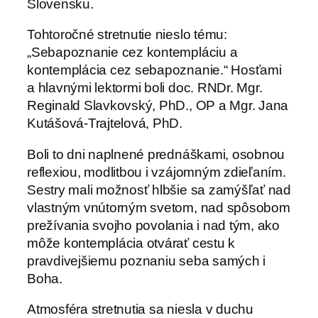
Slovensku.
Tohtoročné stretnutie nieslo tému:
„Sebapoznanie cez kontempláciu a
kontemplácia cez sebapoznanie.“ Hosťami
a hlavnými lektormi boli doc. RNDr. Mgr.
Reginald Slavkovský, PhD., OP a Mgr. Jana
Kutášová-Trajtelová, PhD.
Boli to dni naplnené prednáškami, osobnou
reflexiou, modlitbou i vzájomným zdieľaním.
Sestry mali možnosť hlbšie sa zamýšľať nad
vlastným vnútorným svetom, nad spôsobom
prežívania svojho povolania i nad tým, ako
môže kontemplácia otvárať cestu k
pravdivejšiemu poznaniu seba samých i
Boha.
Atmosféra stretnutia sa niesla v duchu