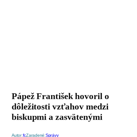
Pápež František hovoril o
dôležitosti vzťahov medzi
biskupmi a zasvätenými
Autor:
fc
Zaradené:
Správy