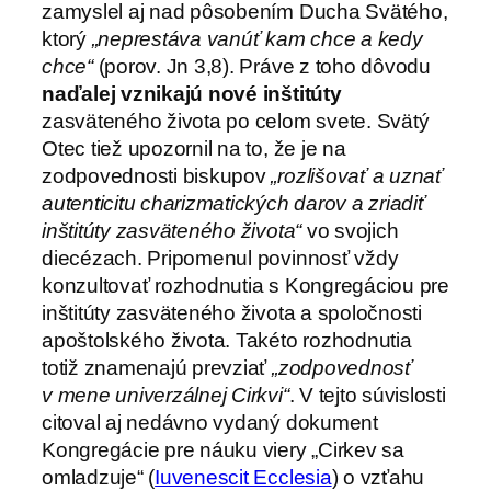
zamyslel aj nad pôsobením Ducha Svätého,
ktorý
„neprestáva vanúť kam chce a kedy
chce“
(porov. Jn 3,8). Práve z toho dôvodu
naďalej vznikajú nové inštitúty
zasväteného života po celom svete. Svätý
Otec tiež upozornil na to, že je na
zodpovednosti biskupov
„rozlišovať a uznať
autenticitu charizmatických darov a zriadiť
inštitúty zasväteného života“
vo svojich
diecézach. Pripomenul povinnosť vždy
konzultovať rozhodnutia s Kongregáciou pre
inštitúty zasväteného života a spoločnosti
apoštolského života. Takéto rozhodnutia
totiž znamenajú prevziať
„zodpovednosť
v mene univerzálnej Cirkvi“
. V tejto súvislosti
citoval aj nedávno vydaný dokument
Kongregácie pre náuku viery „Cirkev sa
omladzuje“ (
Iuvenescit Ecclesia
) o vzťahu