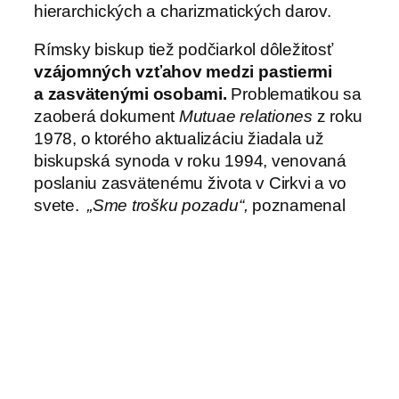
hierarchických a charizmatických darov.
Rímsky biskup tiež podčiarkol dôležitosť
vzájomných vzťahov medzi pastiermi
a zasvätenými osobami.
Problematikou sa
zaoberá dokument
Mutuae relationes
z roku
1978, o ktorého aktualizáciu žiadala už
biskupská synoda v roku 1994, venovaná
poslaniu zasvätenému života v Cirkvi a vo
svete.
„Sme trošku pozadu“,
poznamenal
pápež František a vysvetlil, že táto vec je
momentálne predmetom štúdia dvoch
vatikánskych dikastérií: pre rehoľníkov a pre
biskupov.
„Okrem aktualizácie noriem, ktoré majú
usmerňovať vzájomné vzťahy medzi
biskupmi a všetkými formami zasväteného