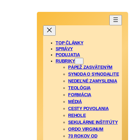
TOP ČLÁNKY
SPRÁVY
PODUJATIA
RUBRIKY
PÁPEŽ ZASVÄTENÝM
SYNODA O SYNODALITE
NEDEĽNÉ ZAMYSLENIA
TEOLÓGIA
FORMÁCIA
MÉDIÁ
CESTY POVOLANIA
REHOLE
SEKULÁRNE INŠTITÚTY
ORDO VIRGINUM
70 ROKOV OD