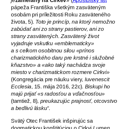
je
zameraný na Cirkev
» (
Apoštolský list
pápeža Františka všetkým zasväteným
osobám pri príležitosti Roku zasväteného
života, 5)
. Toto je princíp, na ktorý nemožno
zabúdať ani zo strany pastierov, ani zo
strany zasvätených. Zasvätený život
vyjadruje vskutku «emblematicky»
a s celkom osobitnou silou «prínos
charizmatického daru pre krstné i služobné
kňazstvo» a «ako taký nachádza svoje
miesto v charizmatickom rozmere Cirkvi»
(Kongregácia pre náuku viery,
Iuvenescit
Ecclesia
, 15. mája 2016, 22c)
. Biskupi ho
majú prijať «s radosťou a vďačnosťou»
(tamtiež, 8)
, preukazujúc prajnosť, otcovstvo
a bedlivú lásku“
.
Svätý Otec František inšpirujúc sa
dogmatickou konštitúciou o Cirkvi
Lumen