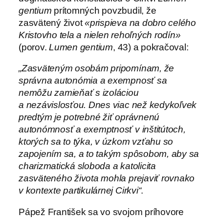
gentium
prítomných povzbudil, že
zasvätený život
«prispieva na dobro celého
Kristovho tela a nielen rehoľných rodín»
(porov.
Lumen gentium
, 43) a pokračoval:
„Zasväteným osobám pripomínam, že
správna autonómia a exempnosť sa
nemôžu zamieňať s izoláciou
a nezávislosťou. Dnes viac než kedykoľvek
predtým je potrebné žiť oprávnenú
autonómnosť a exemptnosť v inštitútoch,
ktorých sa to týka, v úzkom vzťahu so
zapojením sa, a to takým spôsobom, aby sa
charizmatická sloboda a katolicita
zasväteného života mohla prejaviť rovnako
v kontexte partikulárnej Cirkvi“
.
Pápež František sa vo svojom príhovore