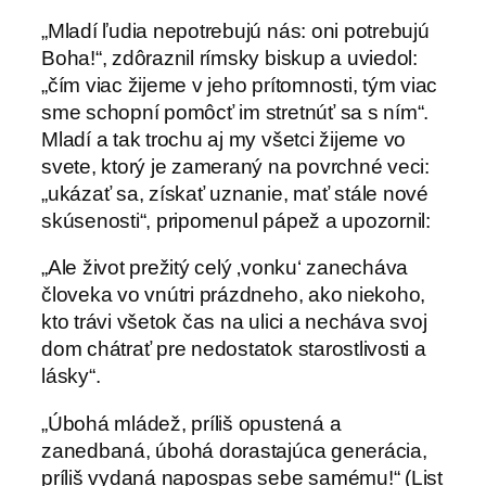
„Mladí ľudia nepotrebujú nás: oni potrebujú
Boha!“, zdôraznil rímsky biskup a uviedol:
„čím viac žijeme v jeho prítomnosti, tým viac
sme schopní pomôcť im stretnúť sa s ním“.
Mladí a tak trochu aj my všetci žijeme vo
svete, ktorý je zameraný na povrchné veci:
„ukázať sa, získať uznanie, mať stále nové
skúsenosti“, pripomenul pápež a upozornil:
„Ale život prežitý celý ‚vonku‘ zanecháva
človeka vo vnútri prázdneho, ako niekoho,
kto trávi všetok čas na ulici a necháva svoj
dom chátrať pre nedostatok starostlivosti a
lásky“.
„Úbohá mládež, príliš opustená a
zanedbaná, úbohá dorastajúca generácia,
príliš vydaná napospas sebe samému!“ (List