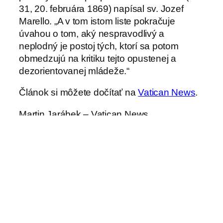
31, 20. februára 1869) napísal sv. Jozef
Marello. „A v tom istom liste pokračuje
úvahou o tom, aký nespravodlivý a
neplodný je postoj tých, ktorí sa potom
obmedzujú na kritiku tejto opustenej a
dezorientovanej mládeže.“
Článok si môžete dočítať na
Vatican News
.
Martin Jarábek – Vatican News
Ilustračné foto: Markéta Zelenková / Člověk
a Víra
←
Listy Emílii.
Vydavateľstvo Minor
Kniha pre
ponúka novinky: súbor
dnešné
esejí Josefa Piepera