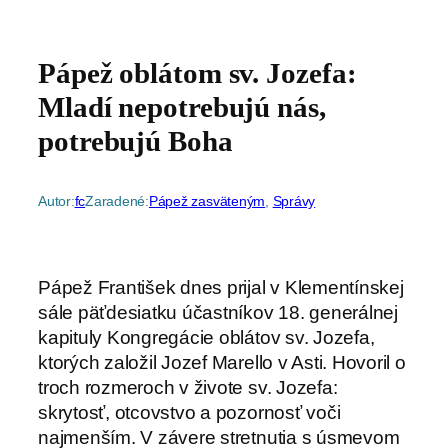
Pápež oblátom sv. Jozefa:
Mladí nepotrebujú nás,
potrebujú Boha
Autor:
fc
Zaradené:
Pápež zasväteným
, 
Správy
Pápež František dnes prijal v Klementínskej
sále päťdesiatku účastníkov 18. generálnej
kapituly Kongregácie oblátov sv. Jozefa,
ktorých založil Jozef Marello v Asti. Hovoril o
troch rozmeroch v živote sv. Jozefa:
skrytosť, otcovstvo a pozornosť voči
najmenším. V závere stretnutia s úsmevom