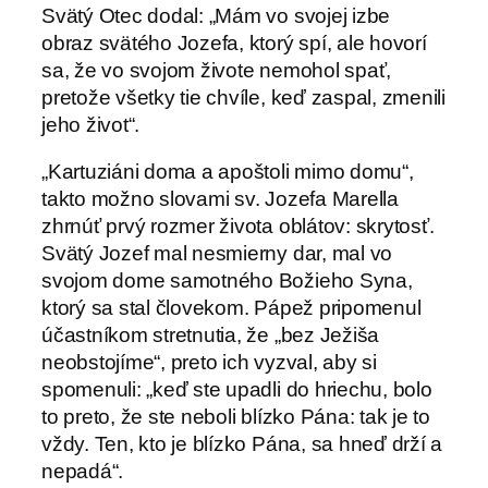
Svätý Otec dodal: „Mám vo svojej izbe
obraz svätého Jozefa, ktorý spí, ale hovorí
sa, že vo svojom živote nemohol spať,
pretože všetky tie chvíle, keď zaspal, zmenili
jeho život“.
„Kartuziáni doma a apoštoli mimo domu“,
takto možno slovami sv. Jozefa Marella
zhrnúť prvý rozmer života oblátov: skrytosť.
Svätý Jozef mal nesmierny dar, mal vo
svojom dome samotného Božieho Syna,
ktorý sa stal človekom. Pápež pripomenul
účastníkom stretnutia, že „bez Ježiša
neobstojíme“, preto ich vyzval, aby si
spomenuli: „keď ste upadli do hriechu, bolo
to preto, že ste neboli blízko Pána: tak je to
vždy. Ten, kto je blízko Pána, sa hneď drží a
nepadá“.