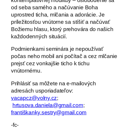
kontemplatívnej modlitby – oslobodenie sa
od seba samého a načúvanie Boha
uprostred ticha, mlčania a adorácie. Je
príležitosťou vnútorne sa stíšiť a načúvať
Božiemu hlasu, ktorý prehovára do našich
každodenných situácií.
Podmienkami seminára je nepoužívať
počas neho mobil ani počítač a cez mlčanie
prejsť cez vonkajšie ticho k tichu
vnútornému.
Prihlásiť sa môžete na e-mailových
adresách usporiadateľov:
vacapcz@volny.cz
;
hrtusova.daniela@gmail.com
;
františkanky.sestry@gmail.com
-fc-