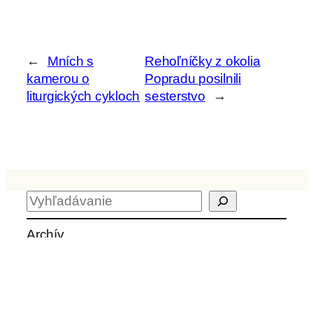
←
Mních s
Rehoľníčky z okolia
kamerou o
Popradu posilnili
liturgických cykloch
sesterstvo
→
H
ľ
a
Archív
d
a
ť
Aktuality z kvrps.sk