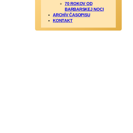
70 ROKOV OD
BARBARSKEJ NOCI
ARCHÍV ČASOPISU
KONTAKT