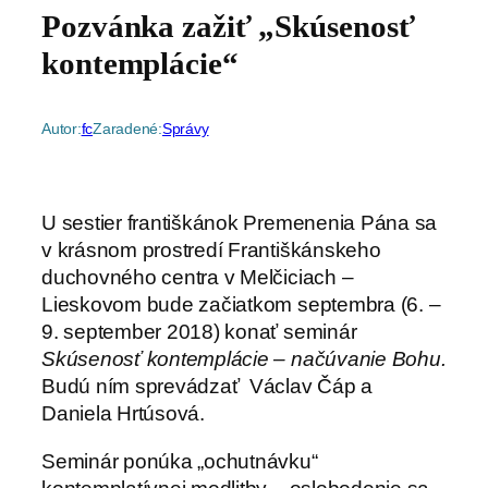
Pozvánka zažiť „Skúsenosť
kontemplácie“
Autor:
fc
Zaradené:
Správy
U sestier františkánok Premenenia Pána sa
v krásnom prostredí Františkánskeho
duchovného centra v Melčiciach –
Lieskovom bude začiatkom septembra (6. –
9. september 2018) konať seminár
Skúsenosť kontemplácie – načúvanie Bohu.
Budú ním sprevádzať Václav Čáp a
Daniela Hrtúsová.
Seminár ponúka „ochutnávku“