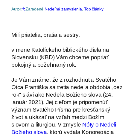
Autor:
fc
Zaradené:
Nedeľné zamyslenia
, 
Top články
Milí priatelia, bratia a sestry,
v mene Katolíckeho biblického diela na
Slovensku (KBD) Vám chceme popriať
pokojný a požehnaný rok.
Je Vám známe, že z rozhodnutia Svätého
Otca Františka sa tretia nedeľa obdobia „cez
rok“ slávi ako Nedeľa Božieho slova (24.
január 2021). Jej cieľom je pripomenúť
význam Svätého Písma pre kresťanský
život a ukázať na vzťah medzi Božím
slovom a liturgiou. V zmysle
Nóty o Nedeli
Božieho slova
, ktorú vydala Kongregácia