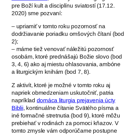
pre Boží kult a disciplínu sviatostí (17.12.
2020) sme pozvaní:
– upriamiť v tomto roku pozornosť na
dodržiavanie poriadku omšových čítaní (bod
2);
– máme tiež venovať náležitú pozornosť
osobám, ktoré prednášajú Božie slovo (bod
3, 4, 6) ako aj miestu ohlasovania, ambóne
a liturgickým knihám (bod 7, 8).
Z aktivít, ktoré je možné v tomto roku aj
napriek obmedzeniam uskutočniť, patria
napríklad
domáca liturgia prejavenia úcty
Biblii
, kontinuálne čítanie Svätého písma a
iné formačné stretnutia (bod 9), ktoré môžu
prebiehať v rodinách za pomoci kňazov. V
tomto zmysle vám odporúčame postupne