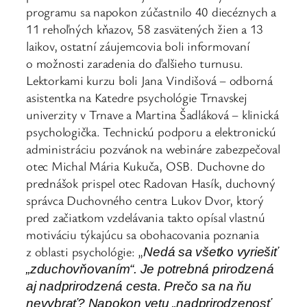
programu sa napokon zúčastnilo 40 diecéznych a
11 rehoľných kňazov, 58 zasvätených žien a 13
laikov, ostatní záujemcovia boli informovaní
o možnosti zaradenia do ďalšieho turnusu.
Lektorkami kurzu boli Jana Vindišová – odborná
asistentka na Katedre psychológie Trnavskej
univerzity v Trnave a Martina Šadláková – klinická
psychologička. Technickú podporu a elektronickú
administráciu pozvánok na webináre zabezpečoval
otec Michal Mária Kukuča, OSB. Duchovne do
prednášok prispel otec Radovan Hasík, duchovný
správca Duchovného centra Lukov Dvor, ktorý
pred začiatkom vzdelávania takto opísal vlastnú
motiváciu týkajúcu sa obohacovania poznania
z oblasti psychológie: „
Nedá sa všetko vyriešiť
„zduchovňovaním“. Je potrebná prirodzená
aj nadprirodzená cesta. Prečo sa na ňu
nevybrať? Napokon vetu „nadprirodzenosť