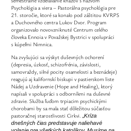
semestrálne vzdelávanie kňazov s názvom
Psychológia a viera – Pastorálna psychológia pre
21. storočie, ktoré sa konalo pod záštitou KVRPS
a Duchovného centra Lukov Dvor. Program
organizovalo novovzniknuté Centrum celého
človeka Ennoia v Považskej Bystrici v spolupráci
s kúpeľmi Nimnica.
Na zvyšujúci sa výskyt duševných ochorení
(depresia, úzkosť, schizofrénia, závislosti,
samovraždy, silné pocity osamelosti a beznádeje)
reagujú aj kalifornskí biskupi v pastierskom liste
Nádej a Uzdravenie (Hope and Healing), ktorý
napísali v spolupráci s odborníkmi na duševné
zdravie. Služba ľuďom trpiacim psychickými
chorobami by sa mala stať dôležitou súčasťou
pastoračnej starostlivosti Cirkvi.
„Kríza
dnešných čias predstavuje naliehavé
volanie pre všetkých katolíkov. Musíme na