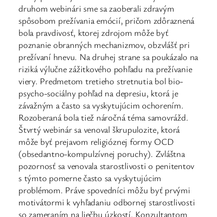
druhom webinári sme sa zaoberali zdravým
spôsobom prežívania emócií, pričom zdôraznená
bola pravdivosť, ktorej zdrojom môže byť
poznanie obranných mechanizmov, obzvlášť pri
prežívaní hnevu. Na druhej strane sa poukázalo na
riziká výlučne zážitkového pohľadu na prežívanie
viery. Predmetom tretieho stretnutia bol bio-
psycho-sociálny pohľad na depresiu, ktorá je
závažným a často sa vyskytujúcim ochorením.
Rozoberaná bola tiež náročná téma samovrážd.
Štvrtý webinár sa venoval škrupulozite, ktorá
môže byť prejavom religióznej formy OCD
(obsedantno-kompulzívnej poruchy). Zvláštna
pozornosť sa venovala starostlivosti o penitentov
s týmto pomerne často sa vyskytujúcim
problémom. Práve spovedníci môžu byť prvými
motivátormi k vyhľadaniu odbornej starostlivosti
so zameraním na liečbu úzkostí. Konzultantom