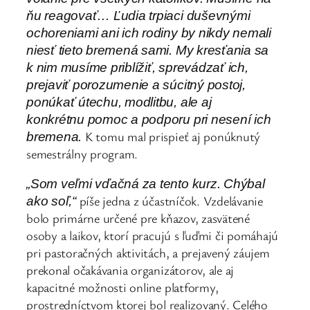
ňu reagovať… Ľudia trpiaci duševnými
ochoreniami ani ich rodiny by nikdy nemali
niesť tieto bremená sami. My kresťania sa
k nim musíme priblížiť, sprevádzať ich,
prejaviť porozumenie a súcitný postoj,
ponúkať útechu, modlitbu, ale aj
konkrétnu pomoc a podporu pri nesení ich
K tomu mal prispieť aj ponúknutý
bremena.
semestrálny program.
„
Som veľmi vďačná za tento kurz. Chýbal
píše jedna z účastníčok. Vzdelávanie
ako soľ,“
bolo primárne určené pre kňazov, zasvätené
osoby a laikov, ktorí pracujú s ľuďmi či pomáhajú
pri pastoračných aktivitách, a prejavený záujem
prekonal očakávania organizátorov, ale aj
kapacitné možnosti online platformy,
prostredníctvom ktorej bol realizovaný. Celého