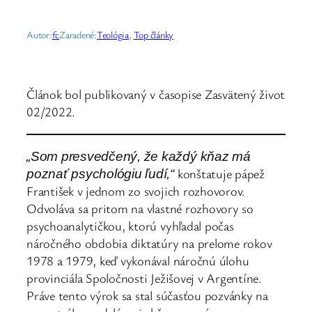
Autor:
fc
Zaradené:
Teológia
, 
Top články
Článok bol publikovaný v časopise Zasvätený život
02/2022.
„
Som presvedčený, že každý kňaz má
konštatuje pápež
poznať psychológiu ľudí,“
František v jednom zo svojich rozhovorov.
Odvoláva sa pritom na vlastné rozhovory so
psychoanalytičkou, ktorú vyhľadal počas
náročného obdobia diktatúry na prelome rokov
1978 a 1979, keď vykonával náročnú úlohu
provinciála Spoločnosti Ježišovej v Argentíne.
Práve tento výrok sa stal súčasťou pozvánky na