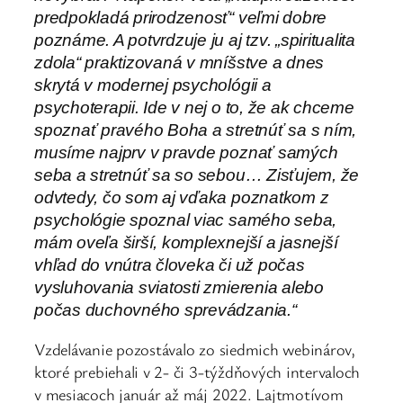
predpokladá prirodzenosť“ veľmi dobre
poznáme. A potvrdzuje ju aj tzv. „spiritualita
zdola“ praktizovaná v mníšstve a dnes
skrytá v modernej psychológii a
psychoterapii. Ide v nej o to, že ak chceme
spoznať pravého Boha a stretnúť sa s ním,
musíme najprv v pravde poznať samých
seba a stretnúť sa so sebou… Zisťujem, že
odvtedy, čo som aj vďaka poznatkom z
psychológie spoznal viac samého seba,
mám oveľa širší, komplexnejší a jasnejší
vhľad do vnútra
človeka či už počas
vysluhovania sviatosti zmierenia alebo
počas duchovného sprevádzania.“
Vzdelávanie pozostávalo zo siedmich webinárov,
ktoré prebiehali v 2- či 3-týždňových intervaloch
v mesiacoch január až máj 2022. Lajtmotívom