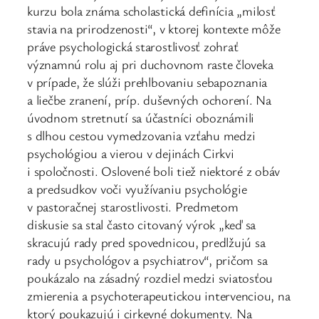
kurzu bola známa scholastická definícia „milosť
stavia na prirodzenosti“, v ktorej kontexte môže
práve psychologická starostlivosť zohrať
významnú rolu aj pri duchovnom raste človeka
v prípade, že slúži prehlbovaniu sebapoznania
a liečbe zranení, príp. duševných ochorení. Na
úvodnom stretnutí sa účastníci oboznámili
s dlhou cestou vymedzovania vzťahu medzi
psychológiou a vierou v dejinách Cirkvi
i spoločnosti. Oslovené boli tiež niektoré z obáv
a predsudkov voči využívaniu psychológie
v pastoračnej starostlivosti. Predmetom
diskusie sa stal často citovaný výrok „keď sa
skracujú rady pred spovednicou, predlžujú sa
rady u psychológov a psychiatrov“, pričom sa
poukázalo na zásadný rozdiel medzi sviatosťou
zmierenia a psychoterapeutickou intervenciou, na
ktorý poukazujú i cirkevné dokumenty. Na