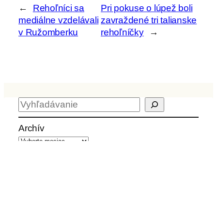
←
Rehoľníci sa
Pri pokuse o lúpež boli
mediálne vzdelávali
zavraždené tri talianske
v Ružomberku
rehoľníčky
→
H
ľ
a
Archív
d
a
ť
Aktuality z kvrps.sk
Školské sestry na Slovensku povedie
nasledujúcich päť rokov sestra Timotea
Timková