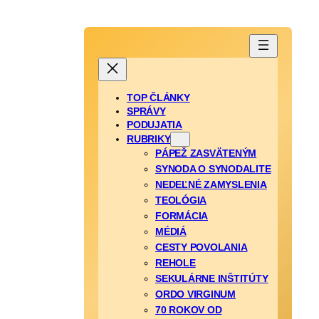
TOP ČLÁNKY
SPRÁVY
PODUJATIA
RUBRIKY
PÁPEŽ ZASVÄTENÝM
SYNODA O SYNODALITE
NEDEĽNÉ ZAMYSLENIA
TEOLÓGIA
FORMÁCIA
MÉDIÁ
CESTY POVOLANIA
REHOLE
SEKULÁRNE INŠTITÚTY
ORDO VIRGINUM
70 ROKOV OD