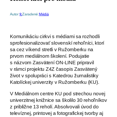
Autor:
fc
Zaradené:
Médiá
Komunikáciu cirkvi s médiami sa rozhodli
sprofesionalizovať slovenskí rehoľníci, ktorí
sa cez víkend stretli v Ružomberku na
prvom mediálnom školení.
Podujatie
s názvom Zasvätení ON-LINE pripravil
v rámci projektu Z4Z časopis Zasvätený
život v spolupráci s Katedrou žurnalistiky
Katolíckej univerzity v Ružomberku (KU).
V Mediálnom centre KU pod strechou novej
univerzitnej knižnice sa školilo 30 rehoľníkov
z približne 13 reholí. Absolvovali úvod do
televíznej, printovej a fotografickej tvorby aj