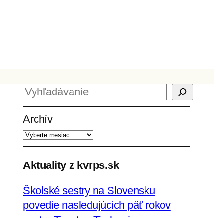
H
ľ
Archív
a
d
a
ť
Aktuality z kvrps.sk
Školské sestry na Slovensku
povedie nasledujúcich päť rokov