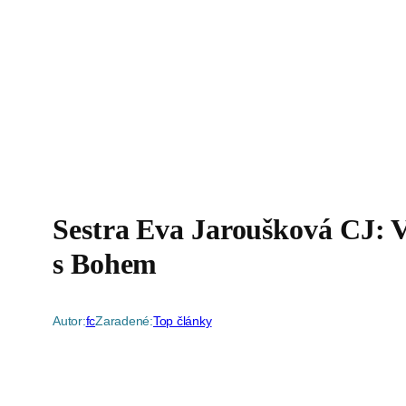
Sestra Eva Jaroušková CJ: V
s Bohem
Autor:
fc
Zaradené:
Top články