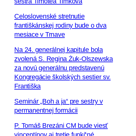
sestra Timotea Timková
Celoslovenské stretnutie
františkánskej rodiny bude o dva
mesiace v Trnave
Na 24. generálnej kapitule bola
zvolená S. Regina Żuk-Olszewska
za novú generálnu predstavenú
Kongregácie školských sestier sv.
Františka
Seminár „Boh a ja“ pre sestry v
permanentnej formácii
P. Tomáš Brezáni CM bude viesť
vincentínov aj tretie funkčné