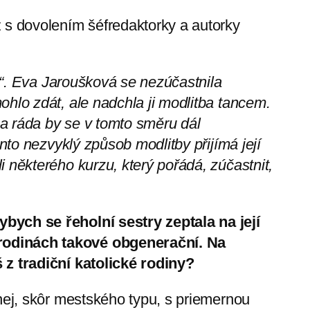
 s dovolením šéfredaktorky a autorky
ru“. Eva Jaroušková se nezúčastnila
ohlo zdát, ale nadchla ji modlitba tancem.
a ráda by se v tomto směru dál
ento nezvyklý způsob modlitby přijímá její
 některého kurzu, který pořádá, zúčastnit,
bych se řeholní sestry zeptala na její
rodinách takové obgenerační. Na
 z tradiční katolické rodiny?
nej, skôr mestského typu, s priemernou