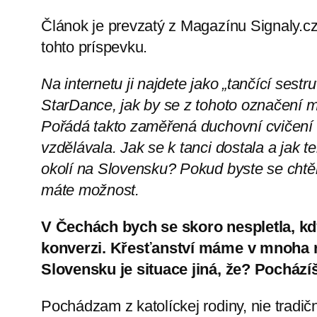
Článok je prevzatý z Magazínu Signaly.cz
tohto príspevku.
Na internetu ji najdete jako „tančící sest
StarDance, jak by se z tohoto označení m
Pořádá takto zaměřená duchovní cvičení 
vzdělávala. Jak se k tanci dostala a jak t
okolí na Slovensku? Pokud byste se chtěli
máte možnost.
V Čechách bych se skoro nespletla, kdy
konverzi. Křesťanství máme v mnoha 
Slovensku je situace jiná, že? Pocházíš
Pochádzam z katolíckej rodiny, nie tradič