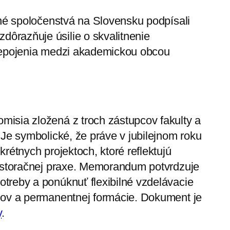
ľné spoločenstvá na Slovensku podpísali
ôrazňuje úsilie o skvalitnenie
prepojenia medzi akademickou obcou
isia zložená z troch zástupcov fakulty a
 Je symbolické, že práve v jubilejnom roku
rétnych projektoch, ktoré reflektujú
pastoračnej praxe. Memorandum potvrdzuje
treby a ponúknuť flexibilné vzdelávacie
mov a permanentnej formácie. Dokument je
y
.