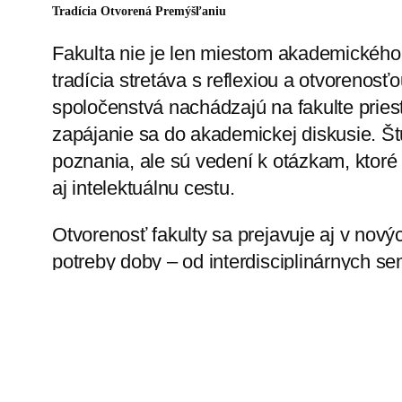
Tradícia Otvorená Premýšľaniu
Fakulta nie je len miestom akademického 
tradícia stretáva s reflexiou a otvoreno
spoločenstvá nachádzajú na fakulte priest
zapájanie sa do akademickej diskusie. Štu
poznania, ale sú vedení k otázkam, ktoré
aj intelektuálnu cestu.
Otvorenosť fakulty sa prejavuje aj v nový
potreby doby – od interdisciplinárnych s
spájajú teológiu s praxou. Týmto spôsob
prehlbovanie dialógu medzi nielen medz
komunitami ale aj medzi názorovými skupin
Volanie Po Aktuálnosti