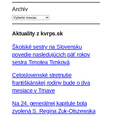
ľ
Archív
a
d
a
ť
Aktuality z kvrps.sk
Školské sestry na Slovensku
povedie nasledujúcich päť rokov
sestra Timotea Timková
Celoslovenské stretnutie
františkánskej rodiny bude o dva
mesiace v Trnave
Na 24. generálnej kapitule bola
zvolená S. Regina Żuk-Olszewska