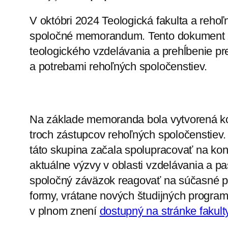
V októbri 2024 Teologická fakulta a reho
spoločné memorandum. Tento dokument zd
teologického vzdelávania a prehĺbenie 
a potrebami rehoľných spoločenstiev.
Na základe memoranda bola vytvorená kom
troch zástupcov rehoľných spoločenstiev.
táto skupina začala spolupracovať na konk
aktuálne výzvy v oblasti vzdelávania a 
spoločný záväzok reagovať na súčasné po
formy, vrátane nových študijných progra
v plnom znení
dostupný na stránke fakult