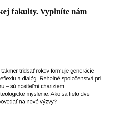
kej fakulty. Vyplníte nám
ž takmer tridsať rokov formuje generácie
reflexiu a dialóg. Rehoľné spoločenstvá pri
u – sú nositeľmi chariziem
teologické myslenie. Ako sa tieto dve
povedať na nové výzvy?