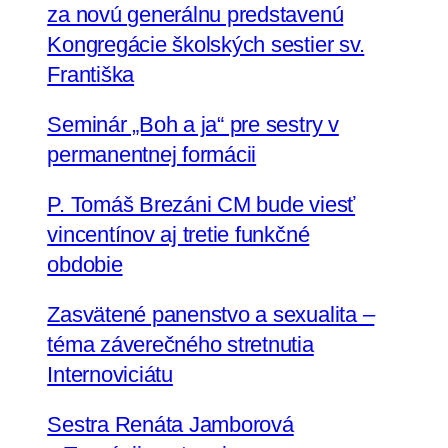
za novú generálnu predstavenú
Kongregácie školských sestier sv.
Františka
Seminár „Boh a ja“ pre sestry v
permanentnej formácii
P. Tomáš Brezáni CM bude viesť
vincentínov aj tretie funkčné
obdobie
Zasvätené panenstvo a sexualita –
téma záverečného stretnutia
Internoviciátu
Sestra Renáta Jamborová