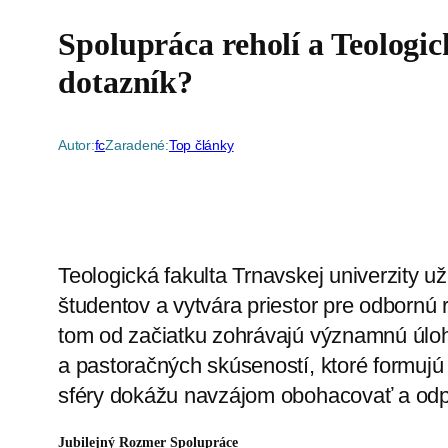
Spolupráca reholí a Teologic
dotazník?
Autor:
fc
Zaradené:
Top články
Teologická fakulta Trnavskej univerzity u
študentov a vytvára priestor pre odbornú 
tom od začiatku zohrávajú významnú úloh
a pastoračných skúseností, ktoré formujú 
sféry dokážu navzájom obohacovať a od
Jubilejný Rozmer Spolupráce