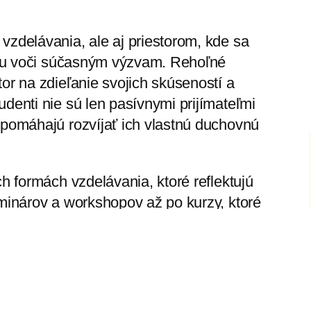
vzdelávania, ale aj priestorom, kde sa
sťou voči súčasným výzvam. Rehoľné
or na zdieľanie svojich skúseností a
denti nie sú len pasívnymi prijímateľmi
 pomáhajú rozvíjať ich vlastnú duchovnú
ch formách vzdelávania, ktoré reflektujú
eminárov a workshopov až po kurzy, ktoré
om fakulta vytvára podmienky na
i akademickou obcou a rehoľnými
ami či interdisciplinárnymi prístupmi.