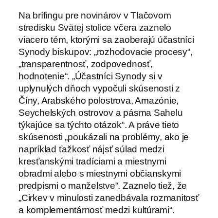
Na brífingu pre novinárov v Tlačovom
stredisku Svätej stolice včera zaznelo
viacero tém, ktorými sa zaoberajú účastníci
Synody biskupov: „rozhodovacie procesy“,
„transparentnosť, zodpovednosť,
hodnotenie“. „Účastníci Synody si v
uplynulých dňoch vypočuli skúsenosti z
Číny, Arabského polostrova, Amazónie,
Seychelských ostrovov a pásma Sahelu
týkajúce sa týchto otázok“. A práve tieto
skúsenosti „poukázali na problémy, ako je
napríklad ťažkosť nájsť súlad medzi
kresťanskými tradíciami a miestnymi
obradmi alebo s miestnymi občianskymi
predpismi o manželstve“. Zaznelo tiež, že
„Cirkev v minulosti zanedbávala rozmanitosť
a komplementárnosť medzi kultúrami“.