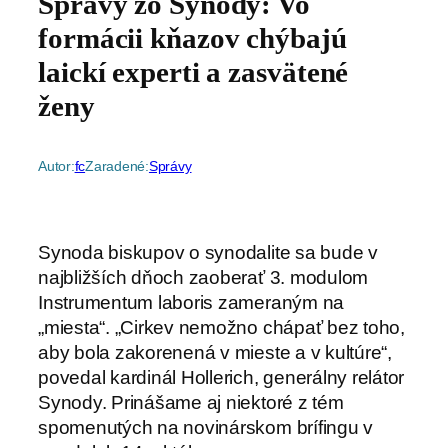
Správy zo Synody: Vo
formácii kňazov chýbajú
laickí experti a zasvätené
ženy
Autor:
fc
Zaradené:
Správy
Synoda biskupov o synodalite sa bude v
najbližších dňoch zaoberať 3. modulom
Instrumentum laboris zameraným na
„miesta“. „Cirkev nemožno chápať bez toho,
aby bola zakorenená v mieste a v kultúre“,
povedal kardinál Hollerich, generálny relátor
Synody. Prinášame aj niektoré z tém
spomenutých na novinárskom brífingu v