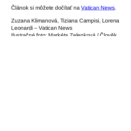
Článok si môžete dočítať na
Vatican News
.
Zuzana Klimanová, Tiziana Campisi, Lorena
Leonardi – Vatican News
Ilustračné foto: Markéta Zelenková / Člověk
a Víra
←
Na Spiši sa
Pozývame na púť do
uskutočnilo
Radu na výročnú
celoslovenské
spomienku mučeníckej
stretnutie Ordo
smrti minoritu br. Štefana
virginum
Iglógyho
→