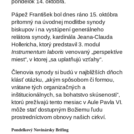
pondelok 14. októbra.
Pápež František bol dnes ráno 15. októbra
prítomný na úvodnej modlitbe synody
biskupov i na vystúpení generálneho
relátora synody, kardinála Jeana-Clauda
Hollericha, ktorý predstavil 3. modul
Instrumentum laboris
venovaný „perspektíve
miest“, v ktorej „sa uplatňujú vzťahy“.
Členovia synody si budú v najbližších dňoch
klásť otázku, „akým spôsobom či formou,
vrátane tých organizačných a
inštitucionálnych, sa bohatstvo skúsenosti“,
ktorú prežívajú tento mesiac v Aule Pavla VI.
môže stať dostupným Božiemu ľudu
prostredníctvom obnovy našich cirkví.
Pondelkový Novinársky Brífing