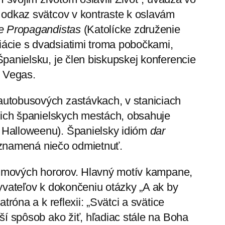
 odkaz svätcov v kontraste k oslavám
de Propagandistas
(Katolícke združenie
ácie s dvadsiatimi troma pobočkami,
panielsku, je člen biskupskej konferencie
z Vegas.
utobusových zastávkach, v staniciach
tich španielskych mestách, obsahuje
 Halloweenu). Španielsky idióm
dar
iž znamená niečo odmietnuť.
filmových hororov. Hlavný motív kampane,
yvateľov k dokončeniu otázky „A ak by
tróna a k reflexii: „Svätci a svätice
ší spôsob ako žiť, hľadiac stále na Boha