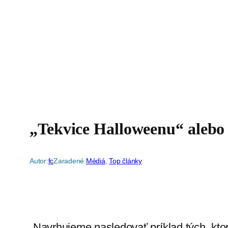
„Tekvice Halloweenu“ alebo k
Autor:
fc
Zaradené:
Médiá
, 
Top články
„Navrhujeme nasledovať príklad tých, ktorí