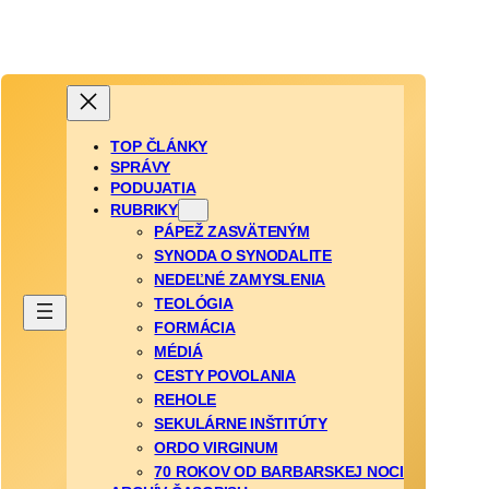
TOP ČLÁNKY
SPRÁVY
PODUJATIA
RUBRIKY
PÁPEŽ ZASVÄTENÝM
SYNODA O SYNODALITE
NEDEĽNÉ ZAMYSLENIA
TEOLÓGIA
FORMÁCIA
MÉDIÁ
CESTY POVOLANIA
REHOLE
SEKULÁRNE INŠTITÚTY
ORDO VIRGINUM
70 ROKOV OD BARBARSKEJ NOCI