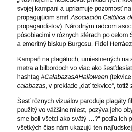
svojej kampani a upriamuje pozornosť na
propagujúcim smrť
Asociación Católica 
propagandistov). Národným radcom asoci
pôsobiacimi v rôznych sférach po celom Š
a emeritný biskup Burgosu, Fidel Herráe
Kampaň na plagátoch, umiestnených na a
metra a bilbordoch vo viac ako šesťdesia
hashtag
#CalabazasAHalloween
(tekvice
calabazas
, v preklade „dať tekvice“, tot
Šesť rôznych vizuálov paroduje plagáty 
použitý vo väčšine miest, pozýva jeho ob
sme boli všetci ako svätý …?“ podľa ich pa
všetkých čias nám ukazujú ten najľudskej