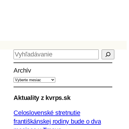
H
ľ
Archív
a
d
a
ť
Aktuality z kvrps.sk
Celoslovenské stretnutie
františkánskej rodiny bude o dva