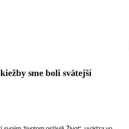
iežby sme boli svätejší
 svojim životom oslávili Život“, uvádza vo