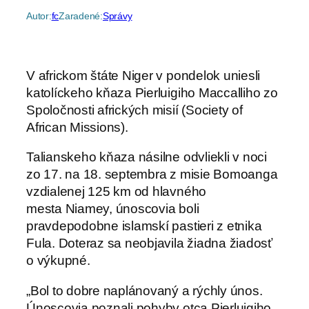
Autor:
fc
Zaradené:
Správy
V africkom štáte Niger v pondelok uniesli
katolíckeho kňaza Pierluigiho Maccalliho zo
Spoločnosti afrických misií (Society of
African Missions).
Talianskeho kňaza násilne odvliekli v noci
zo 17. na 18. septembra z misie Bomoanga
vzdialenej 125 km od hlavného
mesta Niamey, únoscovia boli
pravdepodobne islamskí pastieri z etnika
Fula. Doteraz sa neobjavila žiadna žiadosť
o výkupné.
„Bol to dobre naplánovaný a rýchly únos.
Únoscovia poznali pohyby otca Pierluigiho