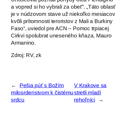
a vopred si ho vybrali za obeť“. „Táto oblasť
je v núdzovom stave už niekoľko mesiacov
kvôli prítomnosti teroristov z Mali a Burkiny
Faso“, uviedol pre ACN – Pomoc trpiacej
Cirkvi spolubrat uneseného kňaza, Mauro
Armanino.
Zdroj: RV, zk
←
Pešia púť s Božím
V Krakove sa
milosrdenstvom k čistému
stretli mladí
srdcu
rehoľníci
→