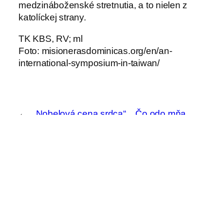
medzináboženské stretnutia, a to nielen z
katolíckej strany.
TK KBS, RV; ml
Foto: misionerasdominicas.org/en/an-
international-symposium-in-taiwan/
←
„Nobelová cena srdca“
Čo odo mňa
trom misionárom
chceš?
→
H
ľ