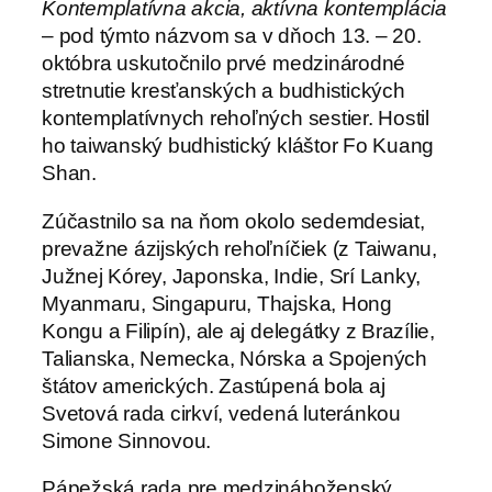
Kontemplatívna akcia, aktívna kontemplácia
– pod týmto názvom sa v dňoch 13. – 20.
októbra uskutočnilo prvé medzinárodné
stretnutie kresťanských a budhistických
kontemplatívnych rehoľných sestier. Hostil
ho taiwanský budhistický kláštor Fo Kuang
Shan.
Zúčastnilo sa na ňom okolo sedemdesiat,
prevažne ázijských rehoľníčiek (z Taiwanu,
Južnej Kórey, Japonska, Indie, Srí Lanky,
Myanmaru, Singapuru, Thajska, Hong
Kongu a Filipín), ale aj delegátky z Brazílie,
Talianska, Nemecka, Nórska a Spojených
štátov amerických. Zastúpená bola aj
Svetová rada cirkví, vedená luteránkou
Simone Sinnovou.
Pápežská rada pre medzináboženský