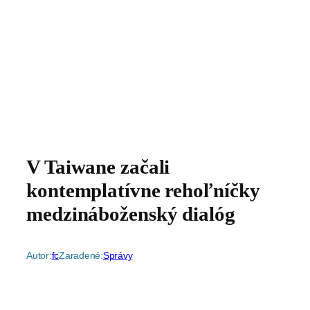
V Taiwane začali
kontemplatívne rehoľníčky
medzináboženský dialóg
Autor:
fc
Zaradené:
Správy