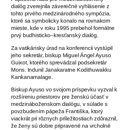
dialóg zverejnila záverečné vyhlásenie z
tohto prvého medzinárodného sympózia,
ktoré sa symbolicky konalo na rovnakom
mieste, kde v roku 1995 prebehol formálne
prvý budhisticko–kresťanský dialóg.
Za vatikánsky úrad na konferencii vystúpil
jeho sekretár, biskup Miguel Ángel Ayuso
Guixot, ktorého sprevádzal podsekretár
Mons. Indunil Janakaratne Kodithuwakku
Kankanamalage.
Biskup Ayuso vo svojom príspevku vyzval k
rozšíreniu priestorov pre ženskú účasť v
medzináboženskom dialógu, v súlade s
povzbudením pápeža Františka, ktorý
viackrát pri rôznych príležitostiach zdôraznil,
že ženy sú dobre pripravené na vrcholné