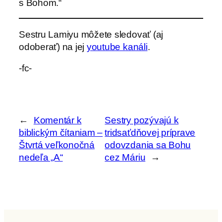
s Bohom.“
Sestru Lamiyu môžete sledovať (aj
odoberať) na jej
youtube kanáli
.
-fc-
←
Komentár k
Sestry pozývajú k
biblickým čítaniam –
tridsaťdňovej príprave
Štvrtá veľkonočná
odovzdania sa Bohu
nedeľa „A“
cez Máriu
→