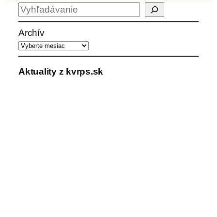
H
ľ
a
Archív
d
a
ť
Aktuality z kvrps.sk
Celoslovenské stretnutie františkánskej
rodiny bude o dva mesiace v Trnave
Na 24. generálnej kapitule bola zvolená S.
Regina Żuk-Olszewska za novú generálnu
predstavenú Kongregácie školských sestier
sv. Františka
Seminár „Boh a ja“ pre sestry v
permanentnej formácii