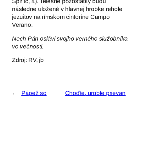
Spirito, 4). Telesné pozostatky budú
následne uložené v hlavnej hrobke rehole
jezuitov na rímskom cintoríne Campo
Verano.
Nech Pán oslávi svojho verného služobníka
vo večnosti.
Zdroj: RV, jb
←
Pápež so
Choďte, urobte prievan
zasvätenými na
v mediálnom smogu! –
Madagaskare: Byť
nová kniha od dona
človekom chvály
Luscoňa
→