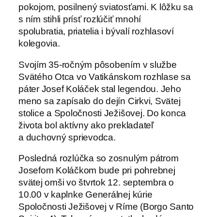
pokojom, posilnený sviatosťami. K lôžku sa
s ním stihli prísť rozlúčiť mnohí
spolubratia, priatelia i bývalí rozhlasoví
kolegovia.
Svojím 35-ročným pôsobením v službe
Svätého Otca vo Vatikánskom rozhlase sa
páter Josef Koláček stal legendou. Jeho
meno sa zapísalo do dejín Cirkvi, Svätej
stolice a Spoločnosti Ježišovej. Do konca
života bol aktívny ako prekladateľ
a duchovný sprievodca.
Posledná rozlúčka so zosnulým pátrom
Josefom Koláčkom bude pri pohrebnej
svätej omši vo štvrtok 12. septembra o
10.00 v kaplnke Generálnej kúrie
Spoločnosti Ježišovej v Ríme (Borgo Santo