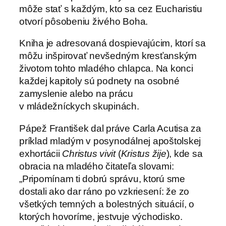
môže stať s každým, kto sa cez Eucharistiu
otvorí pôsobeniu živého Boha.
Kniha je adresovaná dospievajúcim, ktorí sa
môžu inšpirovať nevšedným kresťanským
životom tohto mladého chlapca. Na konci
každej kapitoly sú podnety na osobné
zamyslenie alebo na prácu
v mládežníckych skupinách.
Pápež František dal práve Carla Acutisa za
príklad mladým v posynodálnej apoštolskej
exhortácii
Christus vivit
(
Kristus žije
), kde sa
obracia na mladého čitateľa slovami:
„Pripomínam ti dobrú správu, ktorú sme
dostali ako dar ráno po vzkriesení: že zo
všetkých temných a bolestných situácií, o
ktorých hovoríme, jestvuje východisko.