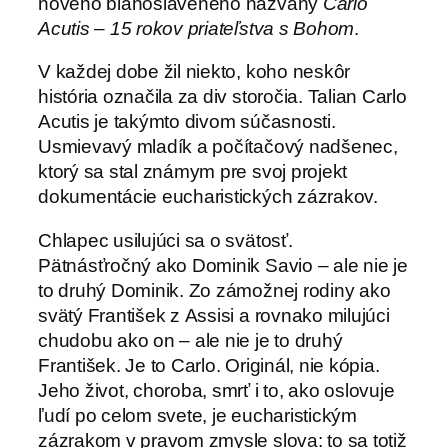
nového blahoslaveného nazvaný
Carlo
Acutis – 15 rokov priateľstva s Bohom
.
V každej dobe žil niekto, koho neskôr
história označila za div storočia. Talian Carlo
Acutis je takýmto divom súčasnosti.
Usmievavý mladík a počítačový nadšenec,
ktorý sa stal známym pre svoj projekt
dokumentácie eucharistických zázrakov.
Chlapec usilujúci sa o svätosť.
Pätnásťročný ako Dominik Savio – ale nie je
to druhý Dominik. Zo zámožnej rodiny ako
svätý František z Assisi a rovnako milujúci
chudobu ako on – ale nie je to druhý
František. Je to Carlo. Originál, nie kópia.
Jeho život, choroba, smrť i to, ako oslovuje
ľudí po celom svete, je eucharistickým
zázrakom v pravom zmysle slova: to sa totiž