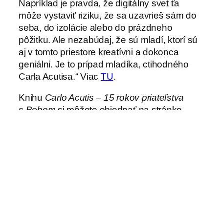
Napríklad je pravda, že digitálny svet ťa
môže vystaviť riziku, že sa uzavrieš sám do
seba, do izolácie alebo do prázdneho
pôžitku. Ale nezabúdaj, že sú mladí, ktorí sú
aj v tomto priestore kreatívni a dokonca
geniálni. Je to prípad mladíka, ctihodného
Carla Acutisa.“ Viac
TU
.
Knihu
Carlo Acutis – 15 rokov priateľstva
s Bohom
si môžete objednať na stránke
www.donbosco.sk
, emailom
pre.vas@donbosco.sk
alebo telefonicky na
číslach 02 5557 2226 a 0903 962 029.
Vydavateľstvo Don Bosco