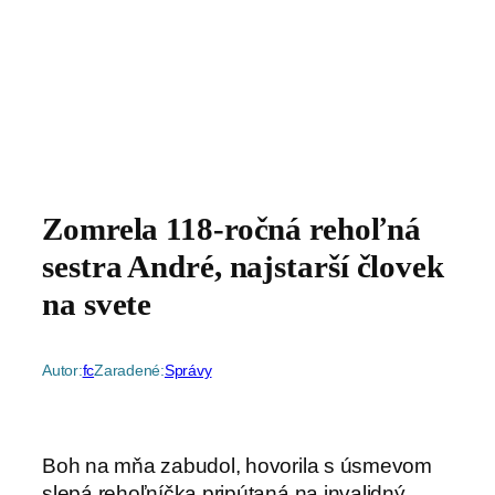
Zomrela 118-ročná rehoľná
sestra André, najstarší človek
na svete
Autor:
fc
Zaradené:
Správy
Boh na mňa zabudol, hovorila s úsmevom
slepá rehoľníčka pripútaná na invalidný