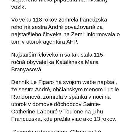
vozík.
Vo veku 118 rokov zomrela francúzska
rehoľná sestra André považovaná za
najstaršieho človeka na Zemi. Informovala o
tom v utorok agentúra AFP.
Najstarším človekom sa tak stala 115-
ročná obyvateľka Katalánska Maria
Branyasová.
Denník Le Figaro na svojom webe napísal,
že sestra André, občianskym menom Lucile
Randonová, zomrela v spánku v noci na
utorok v domove dôchodcov Sainte-
Catherine-Labouré v Toulone na juhu
Francúzska, kde prežila viac ako 13 rokov.
„Zomrela o druhej ráno. Cítime veľký