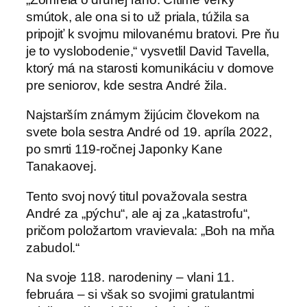
smútok, ale ona si to už priala, túžila sa
pripojiť k svojmu milovanému bratovi. Pre ňu
je to vyslobodenie,“ vysvetlil David Tavella,
ktorý má na starosti komunikáciu v domove
pre seniorov, kde sestra André žila.
Najstarším známym žijúcim človekom na
svete bola sestra André od 19. apríla 2022,
po smrti 119-ročnej Japonky Kane
Tanakaovej.
Tento svoj nový titul považovala sestra
André za „pýchu“, ale aj za „katastrofu“,
pričom položartom vravievala: „Boh na mňa
zabudol.“
Na svoje 118. narodeniny – vlani 11.
februára – si však so svojimi gratulantmi