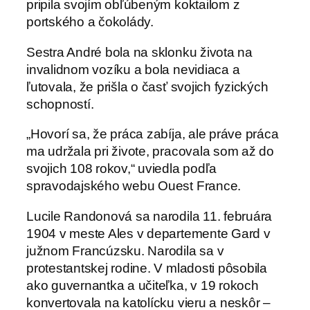
pripila svojím obľúbeným koktailom z
portského a čokolády.
Sestra André bola na sklonku života na
invalidnom vozíku a bola nevidiaca a
ľutovala, že prišla o časť svojich fyzických
schopností.
„Hovorí sa, že práca zabíja, ale práve práca
ma udržala pri živote, pracovala som až do
svojich 108 rokov,“ uviedla podľa
spravodajského webu Ouest France.
Lucile Randonová sa narodila 11. februára
1904 v meste Ales v departemente Gard v
južnom Francúzsku. Narodila sa v
protestantskej rodine. V mladosti pôsobila
ako guvernantka a učiteľka, v 19 rokoch
konvertovala na katolícku vieru a neskôr –