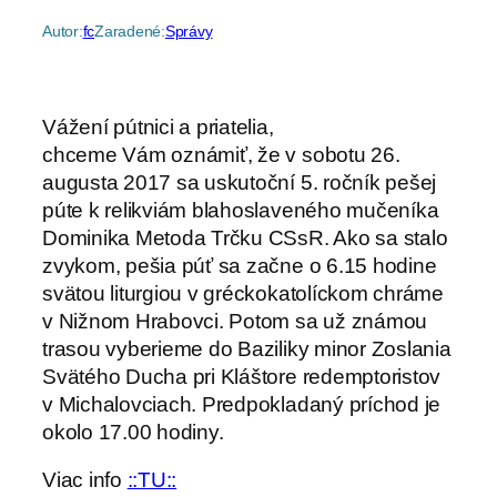
Autor:
fc
Zaradené:
Správy
Vážení pútnici a priatelia,
chceme Vám oznámiť, že v sobotu 26.
augusta 2017 sa uskutoční 5. ročník pešej
púte k relikviám blahoslaveného mučeníka
Dominika Metoda Trčku CSsR. Ako sa stalo
zvykom, pešia púť sa začne o 6.15 hodine
svätou liturgiou v gréckokatolíckom chráme
v Nižnom Hrabovci. Potom sa už známou
trasou vyberieme do Baziliky minor Zoslania
Svätého Ducha pri Kláštore redemptoristov
v Michalovciach. Predpokladaný príchod je
okolo 17.00 hodiny.
Viac info
::TU::