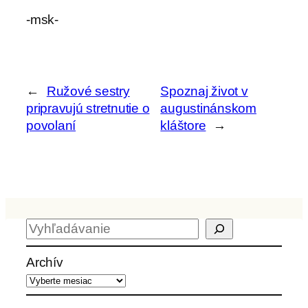
-msk-
←
Ružové sestry
Spoznaj život v
pripravujú stretnutie o
augustinánskom
povolaní
kláštore
→
H
ľ
a
Archív
d
a