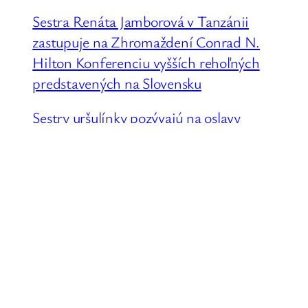
Sestra Renáta Jamborová v Tanzánii
zastupuje na Zhromaždení Conrad N.
Hilton Konferenciu vyšších rehoľných
predstavených na Slovensku
Sestry uršulínky pozývajú na oslavy
jubilea do Bratislavy
Sestry Congregatio Jesu ďakovali za 85
rokov prítomnosti na Slovensku