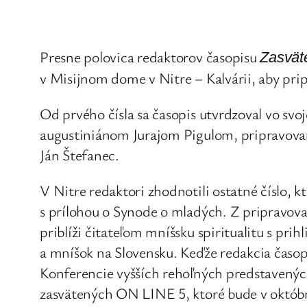
Presne polovica redaktorov časopisu
Zasvät
v Misijnom dome v Nitre – Kalvárii, aby pripr
Od prvého čísla sa časopis utvrdzoval vo sv
augustiniánom Jurajom Pigulom, pripravované
Ján Štefanec.
V Nitre redaktori zhodnotili ostatné číslo, 
s prílohou o Synode o mladých. Z pripravovan
priblíži čitateľom mníšsku spiritualitu s pri
a mníšok na Slovensku. Keďže redakcia časo
Konferencie vyšších rehoľných predstavených
zasvätených ON LINE 5, ktoré bude v októbri