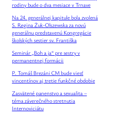
rodiny bude o dva mesiace v Trnave
Na 24. generálnej kapitule bola zvolená
S. Regina Żuk-Olszewska za novú
generálnu predstavenú Kongregácie
školských sestier sv. Františka
Seminár „Boh a ja“ pre sestry v
permanentnej formácii
P. Tomáš Brezáni CM bude viesť
vincentínov aj tretie funkčné obdobie
Zasvätené panenstvo a sexualita –
téma záverečného stretnutia
Internoviciátu