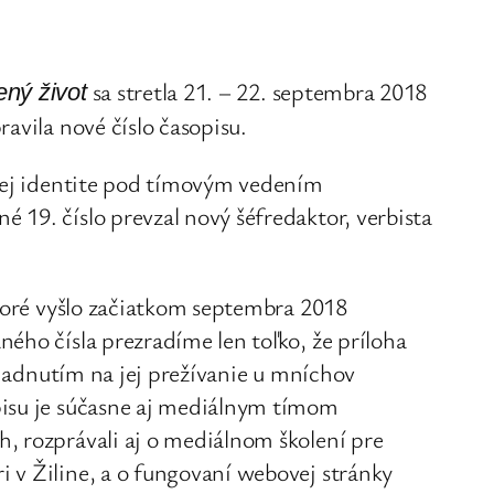
sa stretla 21. – 22. septembra 2018
ený život
avila nové číslo časopisu.
ojej identite pod tímovým vedením
 19. číslo prevzal nový šéfredaktor, verbista
ktoré vyšlo začiatkom septembra 2018
ého čísla prezradíme len toľko, že príloha
hliadnutím na jej prežívanie u mníchov
pisu je súčasne aj mediálnym tímom
, rozprávali aj o mediálnom školení pre
 v Žiline, a o fungovaní webovej stránky