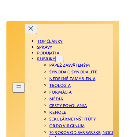
TOP ČLÁNKY
SPRÁVY
PODUJATIA
RUBRIKY
PÁPEŽ ZASVÄTENÝM
SYNODA O SYNODALITE
NEDEĽNÉ ZAMYSLENIA
TEOLÓGIA
FORMÁCIA
MÉDIÁ
CESTY POVOLANIA
REHOLE
SEKULÁRNE INŠTITÚTY
ORDO VIRGINUM
70 ROKOV OD BARBARSKEJ NOCI