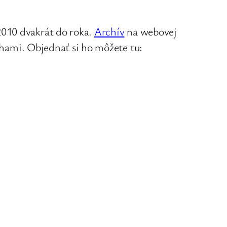
010 dvakrát do roka.
Archív
na webovej
ílohami. Objednať si ho môžete tu:
ným a
GPS volá: Buď odvážna
vykročiť!
→