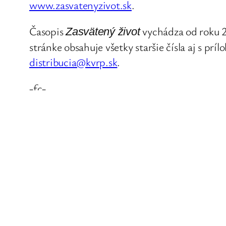
www.zasvatenyzivot.sk
.
Časopis
vychádza od roku 2
Zasvätený život
stránke obsahuje všetky staršie čísla aj s pr
distribucia@kvrp.sk
.
-fc-
←
Slová pápeža Františka kňazom, zasväte
bohoslovcom v Litve