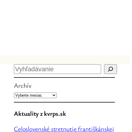
H
ľ
Archív
a
d
a
ť
Aktuality z kvrps.sk
Celoslovenské stretnutie františkánskej