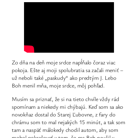
Zo dňa na deň moje srdce napĺňalo čoraz viac
pokoja. Ešte aj moji spolubratia sa začali meniť –
už neboli také „paskudy“ ako predtým J. Lebo
Boh menil mňa, moje srdce, môj pohľad.
Musím sa priznať, že si na tieto chvíle vždy rád
spomínam a niekedy mi chýbajú. Keď som sa ako
novokňaz dostal do Starej Ľubovne, z fary do
chrámu som to mal nejakých 15 minút, a tak som
tam a naspäť málokedy chodil autom, aby som
mohol pokračovať v tom, čo ma Boh naučil v