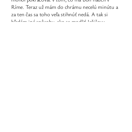
Ríme. Teraz už mám do chrámu necelú minútu a
za ten čas sa toho veľa stihnúť nedá. A tak si
hľadám iné spôsoby, ako sa modliť Ježišovu
modlitbu.
P.S.: Deti z Gréckokatolíckej rómskej misie v
Čičave vám so svojou animátorkou ukážu, ako sa
čotky robia a ako sa Ježišovu modlitbu modlia
oni.
Milan Zaleha CSsR