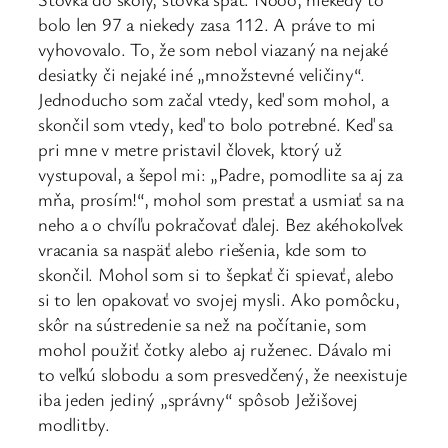
bolo len 97 a niekedy zasa 112. A práve to mi
vyhovovalo. To, že som nebol viazaný na nejaké
desiatky či nejaké iné „množstevné veličiny“.
Jednoducho som začal vtedy, keď som mohol, a
skončil som vtedy, keď to bolo potrebné. Keď sa
pri mne v metre pristavil človek, ktorý už
vystupoval, a šepol mi: „Padre, pomodlite sa aj za
mňa, prosím!“, mohol som prestať a usmiať sa na
neho a o chvíľu pokračovať ďalej. Bez akéhokoľvek
vracania sa naspäť alebo riešenia, kde som to
skončil. Mohol som si to šepkať či spievať, alebo
si to len opakovať vo svojej mysli. Ako pomôcku,
skôr na sústredenie sa než na počítanie, som
mohol použiť čotky alebo aj ruženec. Dávalo mi
to veľkú slobodu a som presvedčený, že neexistuje
iba jeden jediný „správny“ spôsob Ježišovej
modlitby.