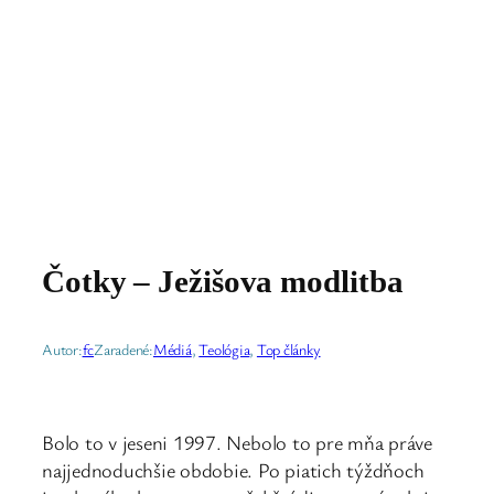
Čotky – Ježišova modlitba
Autor:
fc
Zaradené:
Médiá
, 
Teológia
, 
Top články
Bolo to v jeseni 1997. Nebolo to pre mňa práve
najjednoduchšie obdobie. Po piatich týždňoch