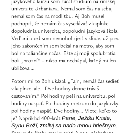
jazykového kurzu som začal štúdium na rímskej
univerzite Urbaniana. Nemal som čas na seba,
nemal som čas na modlitbu. Aj Boh musel
pochopiť, že nemám čas vysedávať v kaplnke –
dopoludnia univerzita, popoludní jazyková škola.
Veď ani obed som nemohol zjesť v kľude, už pred
jeho zakončením som bežal na metro, aby som
bol na taliančine načas. Ešte aj moji spolubratia
boli „hrozní“ – nikto ma nechápal, každý mi len
ubližoval…
Potom mi to Boh ukázal: „Fajn, nemáš čas sedieť
v kaplnke, ale… Dve hodiny denne tráviš
cestovaním.“ Pol hodiny peši na univerzitu, pol
hodiny naspäť. Pol hodiny metrom do jazykovky,
pol hodiny naspäť. Dve hodiny… Viete, koľko to
je? Napríklad 400-krát
Pane, Ježišu Kriste,
.
Synu Boží, zmiluj sa nado mnou hriešnym
Stovka do školy, stovka späť. Nooo, niekedy to