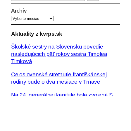
ľ
a
Archív
d
a
ť
Aktuality z kvrps.sk
Školské sestry na Slovensku povedie
nasledujúcich päť rokov sestra Timotea
Timková
Celoslovenské stretnutie františkánskej
rodiny bude o dva mesiace v Trnave
Na 24. generálnej kapitule bola zvolená S.
Regina Żuk-Olszewska za novú generálnu
predstavenú Kongregácie školských sestier
sv. Františka
Seminár „Boh a ja“ pre sestry v