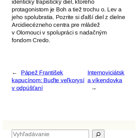
identicky trapistický diel, ktorého
protagonistom je Boh a tiež trochu o. Lev a
jeho spolubratia. Pozrite si ďalší diel z dielne
Arcidiecézneho centra pre mládež
v Olomouci v spolupráci s nadačným
fondom Credo.
←
Pápež František
Internoviciátsk
kapucínom: Buďte veľkorysí
a víkendovka
v odpúšťaní
→
H