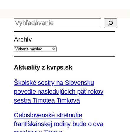
H
ľ
Archív
a
d
a
ť
Aktuality z kvrps.sk
Školské sestry na Slovensku
povedie nasledujúcich päť rokov
sestra Timotea Timková
Celoslovenské stretnutie
františkánskej rodiny bude o dva