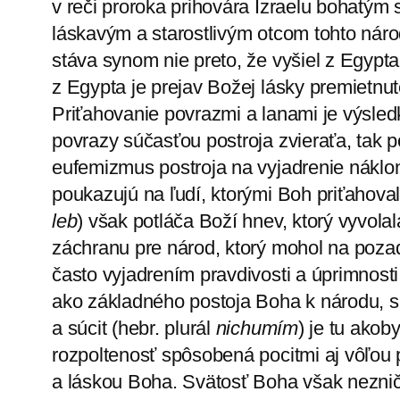
v reči proroka prihovára Izraelu bohatým 
láskavým a starostlivým otcom tohto náro
stáva synom nie preto, že vyšiel z Egypta
z Egypta je prejav Božej lásky premietn
Priťahovanie povrazmi a lanami je výsled
povrazy súčasťou postroja zvieraťa, tak 
eufemizmus postroja na vyjadrenie náklon­
poukazujú na ľudí, ktorými Boh priťahoval
leb
) však potláča Boží hnev, ktorý vyvol
záchranu pre národ, ktorý mohol na pozadí
často vyjadrením pravdivosti a úprimnosti
ako základného postoja Boha k národu, sm
a súcit (hebr. plurál
nichumím
) je tu akob
rozpoltenosť spôsobená pocitmi aj vôľou 
a láskou Boha. Svätosť Boha však nezničí