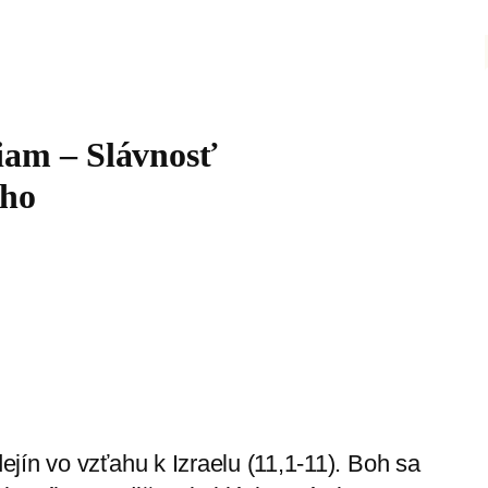
iam – Slávnosť
vho
jín vo vzťahu k Izraelu (11,1-11). Boh sa