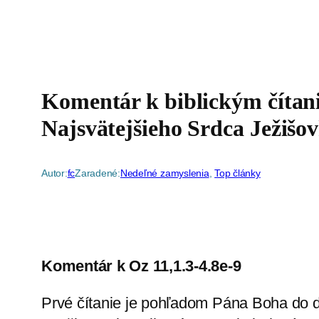
Komentár k biblickým čítan
Najsvätejšieho Srdca Ježišo
Autor:
fc
Zaradené:
Nedeľné zamyslenia
, 
Top články
Komentár k Oz 11,1.3-4.8e-9
Prvé čítanie je pohľadom Pána Boha do de