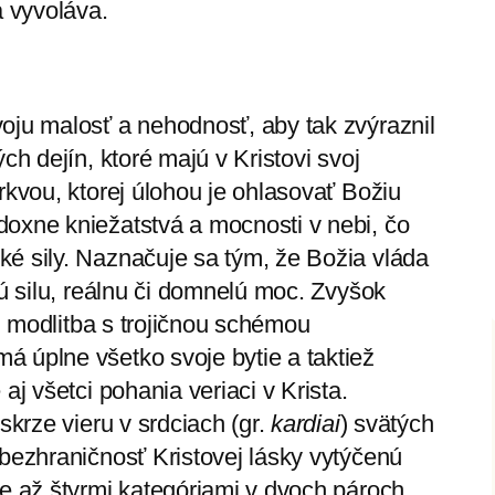
a vyvoláva.
oju malosť a nehodnosť, aby tak zvýraznil
ch dejín, ktoré majú v Kristovi svoj
rkvou, ktorej úlohou je ohlasovať Božiu
oxne kniežatstvá a mocnosti v nebi, čo
é sily. Naznačuje sa tým, že Božia vláda
nú silu, reálnu či domnelú moc. Zvyšok
9) modlitba s trojičnou schémou
 úplne všetko svoje bytie a taktiež
aj všetci pohania veriaci v Krista.
skrze vieru v srdciach (gr.
kardiai
) svätých
 bezhraničnosť Kristovej lásky vytýčenú
le až štyrmi kategóriami v dvoch pároch,