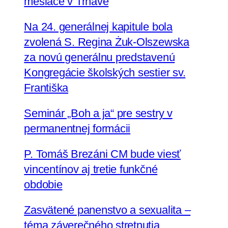
mesiace v Trnave
Na 24. generálnej kapitule bola
zvolená S. Regina Żuk-Olszewska
za novú generálnu predstavenú
Kongregácie školských sestier sv.
Františka
Seminár „Boh a ja“ pre sestry v
permanentnej formácii
P. Tomáš Brezáni CM bude viesť
vincentínov aj tretie funkčné
obdobie
Zasvätené panenstvo a sexualita –
téma záverečného stretnutia