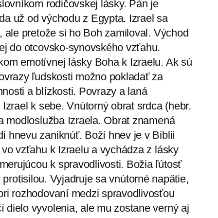
slovníkom rodičovskej lásky. Pán je
da už od východu z Egypta. Izrael sa
, ale pretože si ho Boh zamiloval. Východ
utej do otcovsko-synovského vzťahu.
kom emotívnej lásky Boha k Izraelu. Ak sú
povrazy ľudskosti možno pokladať za
nosti a blízkosti. Povrazy a laná
 Izrael k sebe. Vnútorný obrat srdca (hebr.
ala modloslužba Izraela. Obrat znamená
 hnevu zaniknúť. Boží hnev je v Biblii
 vo vzťahu k Izraelu a vychádza z lásky
erujúcou k spravodlivosti. Božia ľútosť
y protisilou. Vyjadruje sa vnútorné napätie,
pri rozhodovaní medzi spravodlivosťou
 dielo vyvolenia, ale mu zostane verný aj