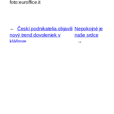
foto:euroffice.it
←
Českí podnikatelia objavili
Nepokojné je
nový trend dovoleniek v
naše srdce
kláštore
→
H
ľ
a
Archív
d
a
ť
Aktuality z kvrps.sk