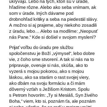
ukrývajú. Lebo na tých, ktorí sú v úrade,
hľadíme rôzne. Alebo ako seba vnímam, ak
som v úrade.
Iných dávame pod
drobnohľad kritiky a seba na piedestál slávy.
A možno si aj prajeme, aby niekoho zosadili
z úradu, lebo… Alebo sa modlíme: „Neopusť
nás Pane.“ Kde si došiel v svojom myslení?
Prijať voľbu do úradu pre službu
spoločenstvu je Boží „výmysel“, lebo dobre
vie, z čoho sme stvorení. A tak si nás na to
pripravuje, overuje si nás, skúša, ako to
vyzerá s mojou pokorou, ako s mojou
láskou, ako sa starám o rast svojej viery,
ako dbám na svoju formáciu a či mám
dôverný vzťah s Ježišom Kristom. Spolu
s Petrom hovorím: „Ty si Mesiáš, Syn živého
Boha,“ viem, kto si, poznám ťa, ale poznám