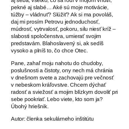
aj seba, všetko, čo sa rodí v mojom vnútri,
pekné aj slabé… Aké sú moje motivácie,
túžby – vládnuť? Slúžiť? Ak si ma povoláš,
daj mi prosím Petrovu jednoduchosť,
múdrosť, vytrvalosť, pokoru, silu niesť kríž –
slabosti spoločenstva, umierať svojim
predstavám. Blahoslavený si, ak sedíš
vysoko a plníš to, čo chce Otec.
Pane, zahaľ moju nahotu do chudoby,
poslušnosti a čistoty, ony nech má chránia
v dnešnom svete a zachovajú pre večnosť
v nebeskom kráľovstve. Chcem dýchať
radosť a sviežosť a mojim blízkym dovoliť pri
sebe pookriať. Lebo viete, kto som ja?
Úbohý hriešnik.
Autor: členka sekulárneho inštitútu