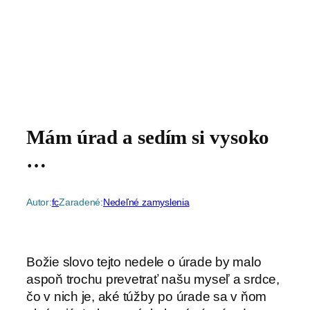
Mám úrad a sedím si vysoko
…
Autor:
fc
Zaradené:
Nedeľné zamyslenia
Božie slovo tejto nedele o úrade by malo
aspoň trochu prevetrať našu myseľ a srdce,
čo v nich je, aké túžby po úrade sa v ňom