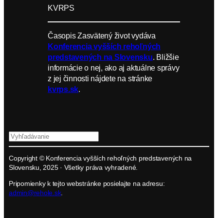
KVRPS
Časopis Zasvätený život vydáva
Konferencia vyšších rehoľných
predstavených na Slovensku
. Bližšie
informácie o nej, ako aj aktuálne správy
z jej činnosti nájdete na stránke
kvrps.sk
.
H
ľ
Copyright © Konferencia vyšších rehoľných predstavených na
a
Slovensku, 2025 · Všetky práva vyhradené.
d
Pripomienky k tejto webstránke posielajte na adresu:
a
admin@rehole.sk
.
ť