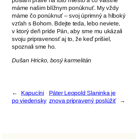
poslaní práve na toto miesto a čo vlastne
máme našim blížnym ponúknuť. My vždy
máme čo ponúknuť – svoj úprimný a hlboký
vzťah s Bohom. Bdejte teda, lebo neviete,
v ktorý deň príde Pán, aby sme mu ukázali
svoju pripravenosť aj to, že keď prišiel,
spoznali sme ho.
Dušan Hricko, bosý karmelitán
←
Kapucíni
Páter Leopold Slaninka je
po viedensky
znova pripravený poslúžiť
→