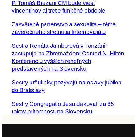
P. Tomáš Brezáni CM bude viesť
vincentínov aj tretie funkčné obdobie
Zasvätené panenstvo a sexualita – téma
záverečného stretnutia Internoviciátu
Sestra Renáta Jamborová v Tanzánii
zastupuje na Zhromaždení Conrad N. Hilton
Konferenciu vyšších rehoľných
predstavených na Slovensku
Sestry uršulínky pozývajú na oslavy jubilea
do Bratislavy
Sestry Congregatio Jesu ďakovali za 85
rokov prítomnosti na Slovensku