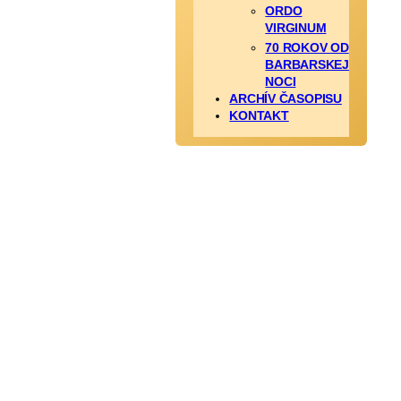
ORDO
VIRGINUM
70 ROKOV OD
BARBARSKEJ
NOCI
ARCHÍV ČASOPISU
KONTAKT