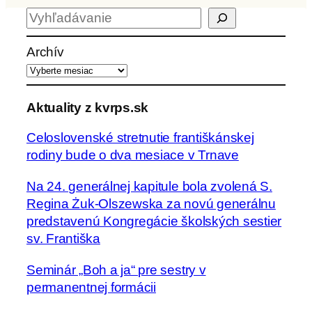
H
ľ
a
Archív
d
a
ť
Aktuality z kvrps.sk
Celoslovenské stretnutie františkánskej
rodiny bude o dva mesiace v Trnave
Na 24. generálnej kapitule bola zvolená S.
Regina Żuk-Olszewska za novú generálnu
predstavenú Kongregácie školských sestier
sv. Františka
Seminár „Boh a ja“ pre sestry v
permanentnej formácii