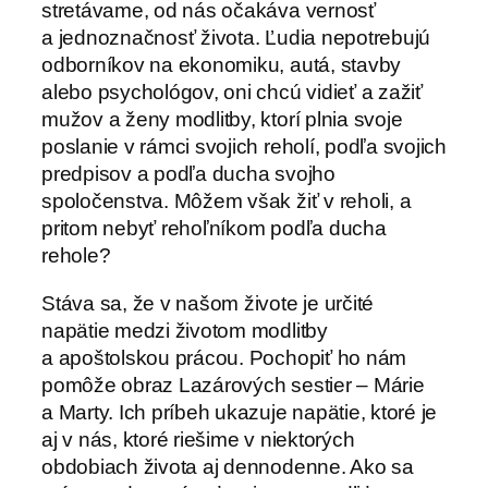
stretávame, od nás očakáva vernosť
a jednoznačnosť života. Ľudia nepotrebujú
odborníkov na ekonomiku, autá, stavby
alebo psychológov, oni chcú vidieť a zažiť
mužov a ženy modlitby, ktorí plnia svoje
poslanie v rámci svojich reholí, podľa svojich
predpisov a podľa ducha svojho
spoločenstva. Môžem však žiť v reholi, a
pritom nebyť rehoľníkom podľa ducha
rehole?
Stáva sa, že v našom živote je určité
napätie medzi životom modlitby
a apoštolskou prácou. Pochopiť ho nám
pomôže obraz Lazárových sestier – Márie
a Marty. Ich príbeh ukazuje napätie, ktoré je
aj v nás, ktoré riešime v niektorých
obdobiach života aj dennodenne. Ako sa