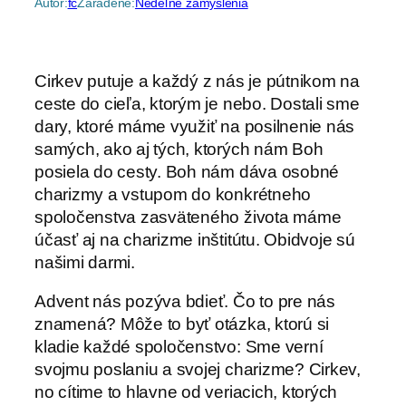
Autor:
fc
Zaradené:
Nedeľné zamyslenia
Cirkev putuje a každý z nás je pútnikom na
ceste do cieľa, ktorým je nebo. Dostali sme
dary, ktoré máme využiť na posilnenie nás
samých, ako aj tých, ktorých nám Boh
posiela do cesty. Boh nám dáva osobné
charizmy a vstupom do konkrétneho
spoločenstva zasväteného života máme
účasť aj na charizme inštitútu. Obidvoje sú
našimi darmi.
Advent nás pozýva bdieť. Čo to pre nás
znamená? Môže to byť otázka, ktorú si
kladie každé spoločenstvo: Sme verní
svojmu poslaniu a svojej charizme? Cirkev,
no cítime to hlavne od veriacich, ktorých