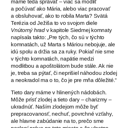
máme teda správať – viac sa modliť
a počúvať ako Mária, alebo viac pracovať
a obsluhovať, ako to robila Marta? Svätá
Terézia od Ježiša to vo svojom diele
Vnútorný hrad
v kapitole Siedmej komnaty
napísala takto: „Pre tých, čo sú v týchto
komnatách, už Marta s Máriou nebojuje, ale
idú spolu a držia sa za ruky. Pokiaľ nie sme
v týchto komnatách, napätie medzi
modlitbou a apoštolátom bude stále. Ak nie
je, treba sa pýtať, či neprišiel náhodou zlodej
a neokradol ma o to, čo je pre mňa dôležité.“
Tieto dary máme v hlinených nádobách.
Môže prísť zlodej a tieto dary – charizmy –
ukradnúť. Naším zlodejom môže byť
prepracovanosť, nechuť, povrchné vzťahy,
ale hlavne zabúdanie na to, prečo sme