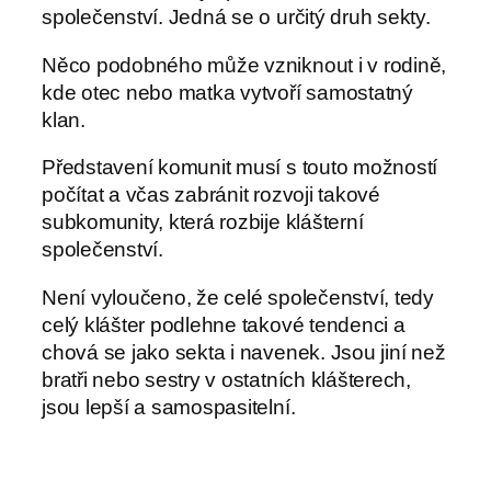
společenství. Jedná se o určitý druh sekty.
Něco podobného může vzniknout i v rodině,
kde otec nebo matka vytvoří samostatný
klan.
Představení komunit musí s touto možností
počítat a včas zabránit rozvoji takové
subkomunity, která rozbije klášterní
společenství.
Není vyloučeno, že celé společenství, tedy
celý klášter podlehne takové tendenci a
chová se jako sekta i navenek. Jsou jiní než
bratři nebo sestry v ostatních klášterech,
jsou lepší a samospasitelní.
Vzniku takových sekt uvnitř i navenek
působících musí představení věnovat