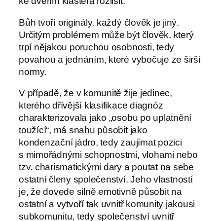
ke dveřím kláštera rozlišit.
Bůh tvoří originály, každý člověk je jiný.
Určitým problémem může být člověk, který
trpí nějakou poruchou osobnosti, tedy
povahou a jednáním, které vybočuje ze širší
normy.
V případě, že v komunitě žije jedinec,
kterého dřívější klasifikace diagnóz
charakterizovala jako „osobu po uplatnění
toužící“, má snahu působit jako
kondenzační jádro, tedy zaujímat pozici
s mimořádnými schopnostmi, vlohami nebo
tzv. charismatickými dary a poutat na sebe
ostatní členy společenství. Jeho vlastností
je, že dovede silně emotivně působit na
ostatní a vytvoří tak uvnitř komunity jakousi
subkomunitu, tedy společenství uvnitř