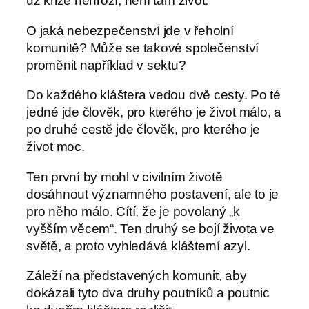
už krize nehrozí, není tam život.
O jaká nebezpečenství jde v řeholní
komunitě? Může se takové společenství
proměnit například v sektu?
Do každého kláštera vedou dvě cesty. Po té
jedné jde člověk, pro kterého je život málo, a
po druhé cestě jde člověk, pro kterého je
život moc.
Ten první by mohl v civilním životě
dosáhnout významného postavení, ale to je
pro něho málo. Cítí, že je povolaný „k
vyšším věcem“. Ten druhý se bojí života ve
světě, a proto vyhledává klášterní azyl.
Záleží na představených komunit, aby
dokázali tyto dva druhy poutníků a poutnic