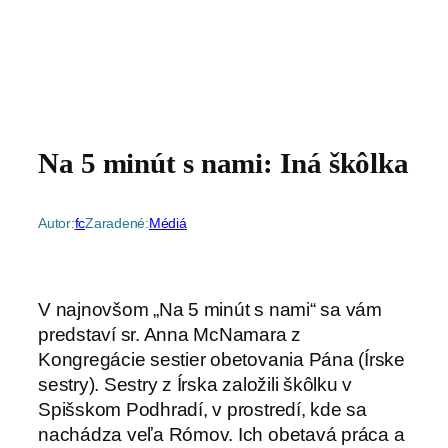
Na 5 minút s nami: Iná škôlka
Autor:
fc
Zaradené:
Médiá
V najnovšom „Na 5 minút s nami“ sa vám
predstaví sr. Anna McNamara z
Kongregácie sestier obetovania Pána (Írske
sestry). Sestry z Írska založili škôlku v
Spišskom Podhradí, v prostredí, kde sa
nachádza veľa Rómov.
Ich obetavá práca a