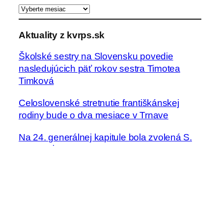
d
a
ť
Aktuality z kvrps.sk
Školské sestry na Slovensku povedie
nasledujúcich päť rokov sestra Timotea
Timková
Celoslovenské stretnutie františkánskej
rodiny bude o dva mesiace v Trnave
Na 24. generálnej kapitule bola zvolená S.
Regina Żuk-Olszewska za novú generálnu
predstavenú Kongregácie školských sestier
sv. Františka
Seminár „Boh a ja“ pre sestry v
permanentnej formácii