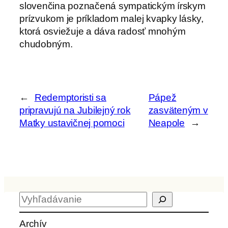
slovenčina poznačená sympatickým írskym
prízvukom je príkladom malej kvapky lásky,
ktorá osviežuje a dáva radosť mnohým
chudobným.
←
Redemptoristi sa
Pápež
pripravujú na Jubilejný rok
zasväteným v
Matky ustavičnej pomoci
Neapole
→
H
ľ
a
Archív