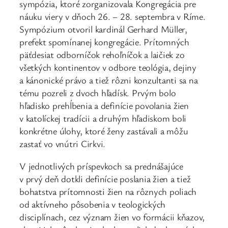
sympózia, ktoré zorganizovala Kongregácia pre
náuku viery v dňoch 26. – 28. septembra v Ríme.
Sympózium otvoril kardinál Gerhard Müller,
prefekt spomínanej kongregácie. Prítomných
päťdesiat odborníčok rehoľníčok a laičiek zo
všetkých kontinentov v odbore teológia, dejiny
a kánonické právo a tiež rôzni konzultanti sa na
tému pozreli z dvoch hľadísk. Prvým bolo
hľadisko prehĺbenia a definície povolania žien
v katolíckej tradícii a druhým hľadiskom boli
konkrétne úlohy, ktoré ženy zastávali a môžu
zastať vo vnútri Cirkvi.
V jednotlivých príspevkoch sa prednášajúce
v prvý deň dotkli definície poslania žien a tiež
bohatstva prítomnosti žien na rôznych poliach
od aktívneho pôsobenia v teologických
disciplínach, cez význam žien vo formácii kňazov,