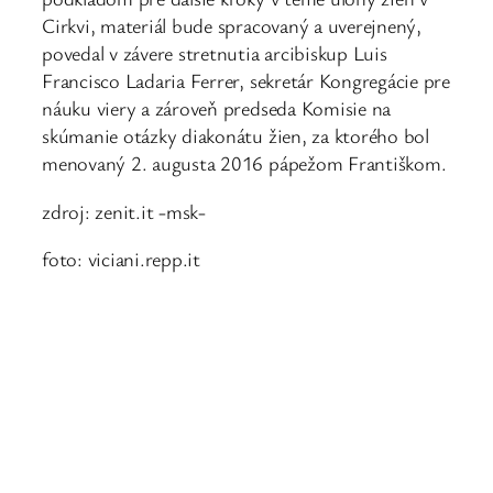
Cirkvi, materiál bude spracovaný a uverejnený,
povedal v závere stretnutia arcibiskup Luis
Francisco Ladaria Ferrer, sekretár Kongregácie pre
náuku viery a zároveň predseda Komisie na
skúmanie otázky diakonátu žien, za ktorého bol
menovaný 2. augusta 2016 pápežom Františkom.
zdroj: zenit.it -msk-
foto: viciani.repp.it
←
Biskupi sa stretnú v
Najbližšia synoda
Ríme na kongrese o
biskupov sa bude
zasvätenom živote
zaoberať mladými
→