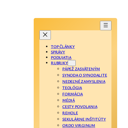
TOP ČLÁNKY
SPRÁVY
PODUJATIA
RUBRIKY
PÁPEŽ ZASVÄTENÝM
SYNODA O SYNODALITE
NEDEĽNÉ ZAMYSLENIA
TEOLÓGIA
FORMÁCIA
MÉDIÁ
CESTY POVOLANIA
REHOLE
SEKULÁRNE INŠTITÚTY
ORDO VIRGINUM