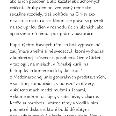
ako aj ich pôsobenia ako kazateliek duchovných
cvičení. Druhý deň bol venovaný téme ako
sexuálne rozdiely, tiež pohľadu na Cirkev ako
nevestu a matku a cez kánonické právo sa pozreli
na spoluprácu žien v rozhodujúcich úlohách, ako
aj na samotnú tému spolupráce v pastorácii.
Popri týchto hlavných témach boli vypovedané
zaujímavé a veľmi silné svedectvá, ktoré vychádzali
z konkrétnej skúsenosti pôsobenia žien v Cirkvi:
v teológii, na misiách, v Rímskej kúrii, na
biskupských konferenciách, skúsenosť
z Medzinárodnej únie generálnych predstavených,
v sociálnej komunikácii, v odovzdávaní viery,
v skúsenostiach medzi mužmi a ženami,
v ekumenickom dialógu, v katechéze, v charite.
Keďže sa rozoberali vzácne témy a viedli k nim
podnetné diskusie, ktoré budú dôležitým
podkladom pre ďalšie kroky v téme úlohy žien v