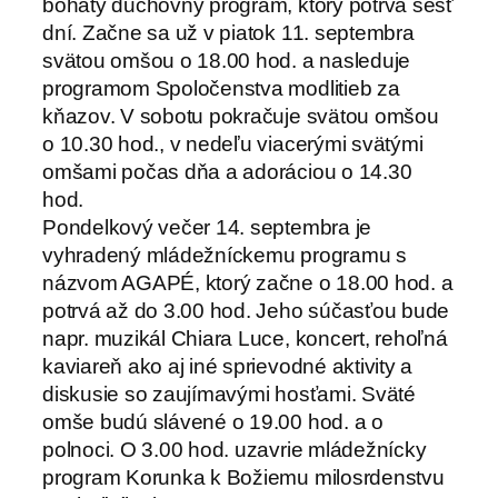
bohatý duchovný program
, ktorý potrvá šesť
dní. Začne sa už v piatok 11. septembra
svätou omšou o 18.00 hod. a nasleduje
programom Spoločenstva modlitieb za
kňazov. V sobotu pokračuje svätou omšou
o 10.30 hod., v nedeľu viacerými svätými
omšami počas dňa a adoráciou o 14.30
hod.
Pondelkový večer 14. septembra je
vyhradený mládežníckemu programu s
názvom AGAPÉ, ktorý začne o 18.00 hod. a
potrvá až do 3.00 hod. Jeho súčasťou bude
napr. muzikál Chiara Luce, koncert, rehoľná
kaviareň ako aj iné sprievodné aktivity a
diskusie so zaujímavými hosťami. Sväté
omše budú slávené o 19.00 hod. a o
polnoci. O 3.00 hod. uzavrie mládežnícky
program Korunka k Božiemu milosrdenstvu