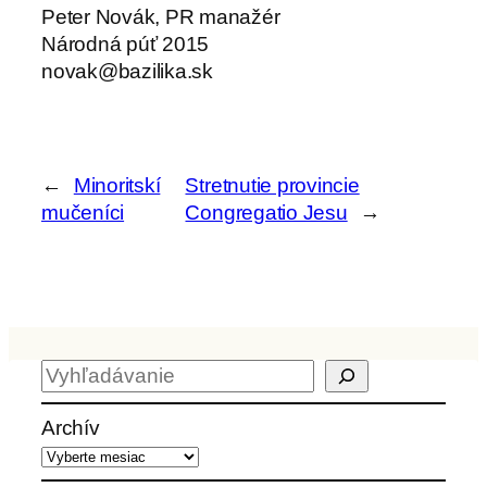
Peter Novák, PR manažér
Národná púť 2015
novak@bazilika.sk
←
Minoritskí
Stretnutie provincie
mučeníci
Congregatio Jesu
→
H
ľ
a
Archív
d
a