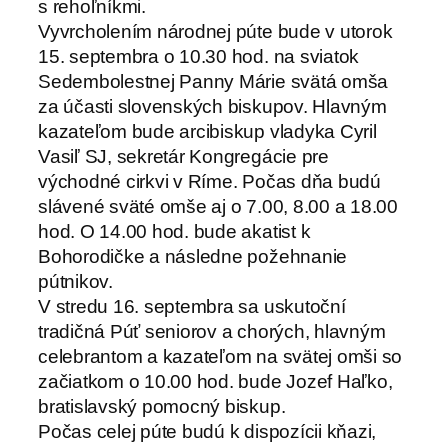
s rehoľníkmi.
Vyvrcholením národnej púte bude v utorok
15. septembra o 10.30 hod. na sviatok
Sedembolestnej Panny Márie svätá omša
za účasti slovenských biskupov. Hlavným
kazateľom bude arcibiskup vladyka Cyril
Vasiľ SJ, sekretár Kongregácie pre
východné cirkvi v Ríme. Počas dňa budú
slávené sväté omše aj o 7.00, 8.00 a 18.00
hod. O 14.00 hod. bude akatist k
Bohorodičke a následne požehnanie
pútnikov.
V stredu 16. septembra sa uskutoční
tradičná Púť seniorov a chorých, hlavným
celebrantom a kazateľom na svätej omši so
začiatkom o 10.00 hod. bude Jozef Haľko,
bratislavský pomocný biskup.
Počas celej púte budú k dispozícii kňazi,