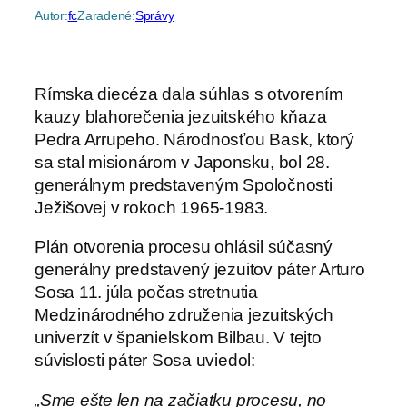
Autor:
fc
Zaradené:
Správy
Rímska diecéza dala súhlas s otvorením
kauzy blahorečenia jezuitského kňaza
Pedra Arrupeho. Národnosťou Bask, ktorý
sa stal misionárom v Japonsku, bol 28.
generálnym predstaveným Spoločnosti
Ježišovej v rokoch 1965-1983.
Plán otvorenia procesu ohlásil súčasný
generálny predstavený jezuitov páter Arturo
Sosa 11. júla počas stretnutia
Medzinárodného združenia jezuitských
univerzít v španielskom Bilbau. V tejto
súvislosti páter Sosa uviedol:
„Sme ešte len na začiatku procesu, no