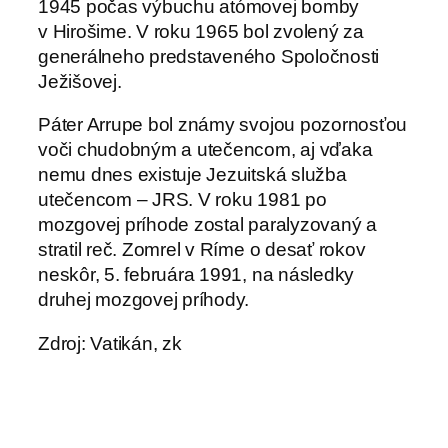
1945 počas výbuchu atómovej bomby
v Hirošime. V roku 1965 bol zvolený za
generálneho predstaveného Spoločnosti
Ježišovej.
Páter Arrupe bol známy svojou pozornosťou
voči chudobným a utečencom, aj vďaka
nemu dnes existuje Jezuitská služba
utečencom – JRS. V roku 1981 po
mozgovej príhode zostal paralyzovaný a
stratil reč. Zomrel v Ríme o desať rokov
neskôr, 5. februára 1991, na následky
druhej mozgovej príhody.
Zdroj: Vatikán, zk