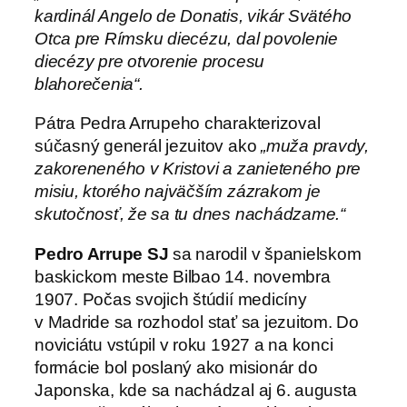
kardinál Angelo de Donatis, vikár Svätého
Otca pre Rímsku diecézu, dal povolenie
diecézy pre otvorenie procesu
blahorečenia“.
Pátra Pedra Arrupeho charakterizoval
súčasný generál jezuitov ako
„muža pravdy,
zakoreneného v Kristovi a zanieteného pre
misiu, ktorého najväčším zázrakom je
skutočnosť, že sa tu dnes nachádzame.“
Pedro Arrupe SJ
sa narodil v španielskom
baskickom meste Bilbao 14. novembra
1907. Počas svojich štúdií medicíny
v Madride sa rozhodol stať sa jezuitom. Do
noviciátu vstúpil v roku 1927 a na konci
formácie bol poslaný ako misionár do
Japonska, kde sa nachádzal aj 6. augusta