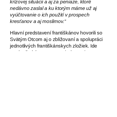
krízovej situácii a aj za peniaze, ktoré
nedávno zaslal a ku ktorým máme už aj
vyúčtovanie o ich použití v prospech
kresťanov a aj moslimov.“
Hlavní predstavení františkánov hovorili so
Svätým Otcom aj o zbližovaní a spolupráci
jednotlivých františkánskych zložiek. Ide
predovšetkým o proces zjednotenia
františkánskej univerzity v Ríme ako
spoločný projekt medzi františkánmi,
kapucínmi, minoritmi a Tretím regulárnym
rádom sv. Františka.
Zdroj RV, jb
-fc-