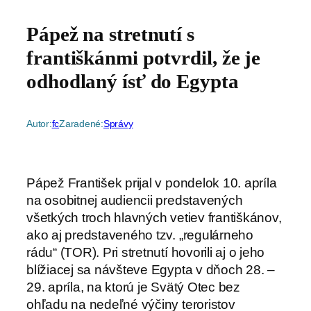
Pápež na stretnutí s
františkánmi potvrdil, že je
odhodlaný ísť do Egypta
Autor:
fc
Zaradené:
Správy
Pápež František prijal v pondelok 10. apríla
na osobitnej audiencii predstavených
všetkých troch hlavných vetiev františkánov,
ako aj predstaveného tzv. „regulárneho
rádu“ (TOR). Pri stretnutí hovorili aj o jeho
blížiacej sa návšteve Egypta v dňoch 28. –
29. apríla, na ktorú je Svätý Otec bez
ohľadu na nedeľné výčiny teroristov