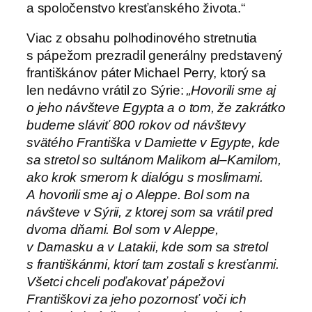
a spoločenstvo kresťanského života.“
Viac z obsahu polhodinového stretnutia
s pápežom prezradil generálny predstavený
františkánov páter Michael Perry, ktorý sa
len nedávno vrátil zo Sýrie:
„Hovorili sme aj
o jeho návšteve Egypta a o tom, že zakrátko
budeme sláviť 800 rokov od návštevy
svätého Františka v Damiette v Egypte, kde
sa stretol so sultánom Malikom al–Kamilom,
ako krok smerom k dialógu s moslimami.
A hovorili sme aj o Aleppe. Bol som na
návšteve v Sýrii, z ktorej som sa vrátil pred
dvoma dňami. Bol som v Aleppe,
v Damasku a v Latakii, kde som sa stretol
s františkánmi, ktorí tam zostali s kresťanmi.
Všetci chceli poďakovať pápežovi
Františkovi za jeho pozornosť voči ich