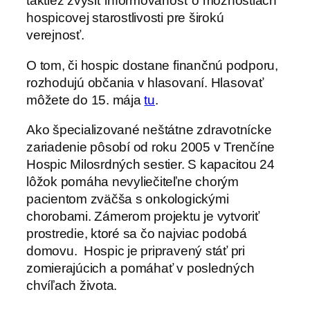
taktiež zvýšiť informovanosť o možnostiach
hospicovej starostlivosti pre širokú
verejnosť.
O tom, či hospic dostane finančnú podporu,
rozhodujú občania v hlasovaní. Hlasovať
môžete do 15. mája
tu
.
Ako špecializované neštátne zdravotnícke
zariadenie pôsobí od roku 2005 v Trenčíne
Hospic Milosrdných sestier. S kapacitou 24
lôžok pomáha nevyliečiteľne chorým
pacientom zväčša s onkologickými
chorobami. Zámerom projektu je vytvoriť
prostredie, ktoré sa čo najviac podobá
domovu. Hospic je pripravený stáť pri
zomierajúcich a pomáhať v posledných
chvíľach života.