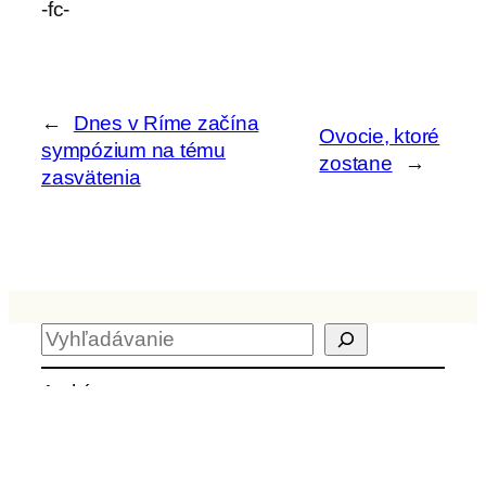
-fc-
←
Dnes v Ríme začína
Ovocie, ktoré
sympózium na tému
zostane
→
zasvätenia
H
ľ
a
Archív
d
a
ť
Aktuality z kvrps.sk