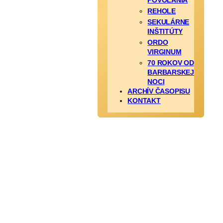
POVOLANIA
REHOLE
SEKULÁRNE
INŠTITÚTY
ORDO
VIRGINUM
70 ROKOV OD
BARBARSKEJ
NOCI
ARCHÍV ČASOPISU
KONTAKT