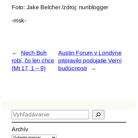
Foto: Jake Belcher /zdroj: nunblogger
-msk-
←
Nech Boh
Austin Forum v Londýne
robí, čo len chce
pripravilo podujatie Verní
(Mt 17, 1 – 9)
budúcnosti
→
H
ľ
a
Archív
d