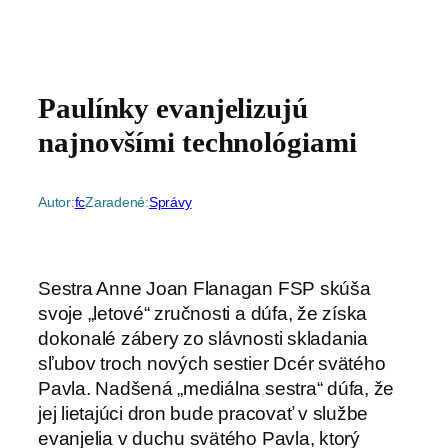
Paulínky evanjelizujú
najnovšími technológiami
Autor:
fc
Zaradené:
Správy
Sestra Anne Joan Flanagan FSP skúša
svoje „letové“ zručnosti a dúfa, že získa
dokonalé zábery zo slávnosti skladania
sľubov troch nových sestier Dcér svätého
Pavla. Nadšená „mediálna sestra“ dúfa, že
jej lietajúci dron bude pracovať v službe
evanjelia v duchu svätého Pavla, ktorý