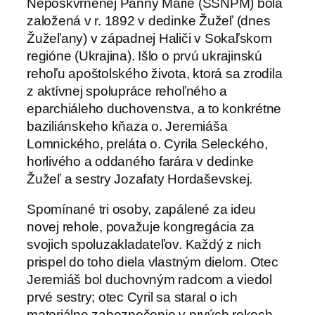
Nepoškvrnenej Panny Márie (SSNPM) bola
založená v r. 1892 v dedinke Žužeľ (dnes
Žužeľany) v západnej Haliči v Sokaľskom
regióne (Ukrajina). Išlo o prvú ukrajinskú
rehoľu apoštolského života, ktorá sa zrodila
z aktívnej spolupráce rehoľného a
eparchiáleho duchovenstva, a to konkrétne
baziliánskeho kňaza o. Jeremiáša
Lomnického, preláta o. Cyrila Seleckého,
horlivého a oddaného farára v dedinke
Žužeľ a sestry Jozafaty Hordaševskej.
Spomínané tri osoby, zapálené za ideu
novej rehole, považuje kongregácia za
svojich spoluzakladateľov. Každý z nich
prispel do toho diela vlastným dielom. Otec
Jeremiáš bol duchovným radcom a viedol
prvé sestry; otec Cyril sa staral o ich
materiálne zabezpečenie v prvých rokoch