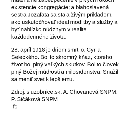
existencie kongregácie; a blahoslavená
sestra Jozafata sa stala živým príkladom,
ako uskutočňovať ideál modlitby a služby a
byť nablízko núdznym v realite
každodenného života.
28. apríl 1918 je dňom smrti o. Cyrila
Seleckého. Bol to skromný kňaz, ktorého
život bol plný veľkých skutkov. Bol to človek
plný Božej múdrosti a milosrdenstva. Snažil
sa meniť svet k lepšiemu.
Zdroj: sluzobnice.sk, A. Chovanová SNPM,
P. Sičáková SNPM
-fc-