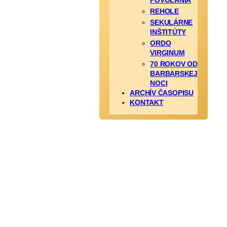
POVOLANIA
REHOLE
SEKULÁRNE
INŠTITÚTY
ORDO
VIRGINUM
70 ROKOV OD
BARBARSKEJ
NOCI
ARCHÍV ČASOPISU
KONTAKT