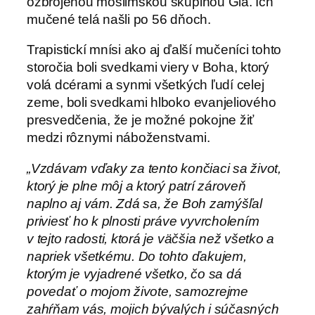
ozbrojenou moslimskou skupinou Gia. Ich
mučené telá našli po 56 dňoch.
Trapistickí mnísi ako aj ďalší mučeníci tohto
storočia boli svedkami viery v Boha, ktorý
volá dcérami a synmi všetkých ľudí celej
zeme, boli svedkami hlboko evanjeliového
presvedčenia, že je možné pokojne žiť
medzi rôznymi náboženstvami.
„Vzdávam vďaky za tento končiaci sa život,
ktorý je plne môj a ktorý patrí zároveň
naplno aj vám. Zdá sa, že Boh zamýšľal
priviesť ho k plnosti práve vyvrcholením
v tejto radosti, ktorá je väčšia než všetko a
napriek všetkému.
Do tohto ďakujem,
ktorým je vyjadrené všetko, čo sa dá
povedať o mojom živote, samozrejme
zahŕňam vás, mojich bývalých i súčasných