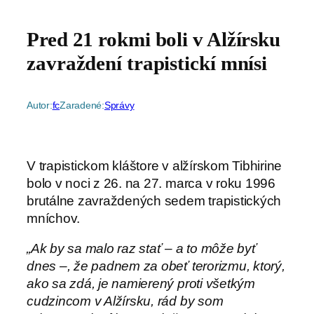
Pred 21 rokmi boli v Alžírsku
zavraždení trapistickí mnísi
Autor:
fc
Zaradené:
Správy
V trapistickom kláštore v alžírskom Tibhirine
bolo v noci z 26. na 27. marca v roku 1996
brutálne zavraždených sedem trapistických
mníchov.
„Ak by sa malo raz stať – a to môže byť
dnes –, že padnem za obeť terorizmu, ktorý,
ako sa zdá, je namierený proti všetkým
cudzincom v Alžírsku, rád by som