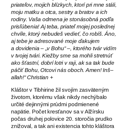
priateľov, mojich blízkych, ktorí pri mne stáli,
moju matku a otca, sestry a bratov a ich
rodiny. Vaša odmena je stonásobná podľa
prisľúbenia!
Aj teba, priateľ mojej poslednej
chvíle, ktorý nebudeš vedieť, čo robíš. Áno,
aj tebe je adresované moje ďakujem
a dovidenia – „v Bohu“ –, ktorého tvár vidím
v tvojej tvári. Kiežby sme sa mohli stretnúť
ako šťastní, dobrí lotri v raji, ak sa tak bude
páčiť Bohu, Otcovi nás oboch. Amen! Inš–
allah!“ Christian +
Kláštor v Tibhirine žil svojím zasväteným
životom, ktorému však nikdy nechýbalo
určité dejinnými prúdmi podmienené
napätie. Počet kresťanov sa v Alžírsku
počas druhej polovice 20. storočia prudko
znižoval, a tak ani existencia tohto kláštora