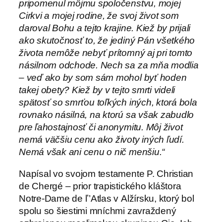
pripomenul môjmu spoločenstvu, mojej
Cirkvi a mojej rodine, že svoj život som
daroval Bohu a tejto krajine. Kiež by prijali
ako skutočnosť to, že jediný Pán všetkého
života nemôže nebyť prítomný aj pri tomto
násilnom odchode. Nech sa za mňa modlia
– veď ako by som sám mohol byť hoden
takej obety? Kiež by v tejto smrti videli
spätosť so smrťou toľkých iných, ktorá bola
rovnako násilná, na ktorú sa však zabudlo
pre ľahostajnosť či anonymitu. Môj život
nemá väčšiu cenu ako životy iných ľudí.
Nemá však ani cenu o nič menšiu.“
Napísal vo svojom testamente P. Christian
de Chergé – prior trapistického kláštora
Notre-Dame de lʼ’Atlas v Alžírsku, ktorý bol
spolu so šiestimi mníchmi zavraždený