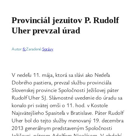
Provinciál jezuitov P. Rudolf
Uher prevzal úrad
Autor:
fc
Zaradené:
Správy
V nedeľu 11. mája, ktorá sa slávi ako Nedeľa
Dobrého pastiera, prevzal službu provinciála
Slovenskej provincie Spoločnosti Ježišovej páter
Rudolf Uher SJ. Slávnostné uvedenie do úradu sa
konalo pri svätej omši o 11. hod. v Kostole
Najsvätejšieho Spasiteľa v Bratislave. Páter Rudolf
Uher bol do tejto služby menovaný 19. decembra
2013 generálnym predstaveným Spoločnosti
Ježišovej, pátrom Adolfom Nicolásom. V období