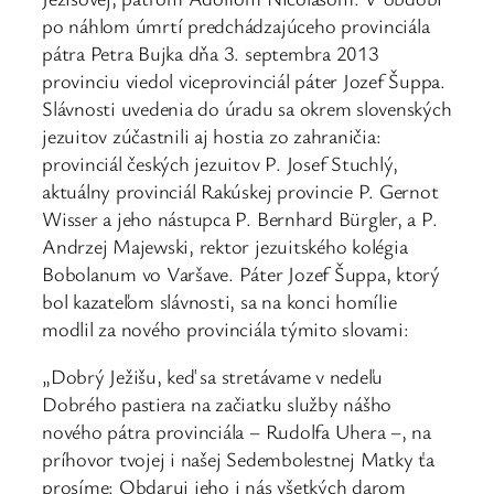
po náhlom úmrtí predchádzajúceho provinciála
pátra Petra Bujka dňa 3. septembra 2013
provinciu viedol viceprovinciál páter Jozef Šuppa.
Slávnosti uvedenia do úradu sa okrem slovenských
jezuitov zúčastnili aj hostia zo zahraničia:
provinciál českých jezuitov P. Josef Stuchlý,
aktuálny provinciál Rakúskej provincie P. Gernot
Wisser a jeho nástupca P. Bernhard Bürgler, a P.
Andrzej Majewski, rektor jezuitského kolégia
Bobolanum vo Varšave. Páter Jozef Šuppa, ktorý
bol kazateľom slávnosti, sa na konci homílie
modlil za nového provinciála týmito slovami:
„Dobrý Ježišu, keď sa stretávame v nedeľu
Dobrého pastiera na začiatku služby nášho
nového pátra provinciála – Rudolfa Uhera –, na
príhovor tvojej i našej Sedembolestnej Matky ťa
prosíme: Obdaruj jeho i nás všetkých darom