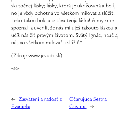
skutočnej lásky; lásky, ktorá je ukrižovaná a bolí,
no je vždy ochotná vo všetkom milovať a slúžiť.
Lebo takou bola a ostáva tvoja láska! A my sme
spoznali a uverili, že nás miluješ takouto láskou a
učíš nás žiť pravým životom. Svätý Ignác, nauč aj
nás vo všetkom milovať a slúžiť.“
(Zdroj: www.jezuiti.sk)
-sc-
←
Zasvätení a radosť z
Očarujúca Sestra
Evanjelia
Cristina
→