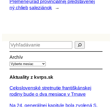
Premene
úrad provinciálnej predstavenej
ný chlieb
saleziánok
→
H
ľ
a
Archív
d
a
ť
Aktuality z kvrps.sk
Celoslovenské stretnutie františkánskej
rodiny bude o dva mesiace v Trnave
Na 24. generálnej kapitule bola zvolená S.
Regina Żuk-Olszewska za novú generálnu