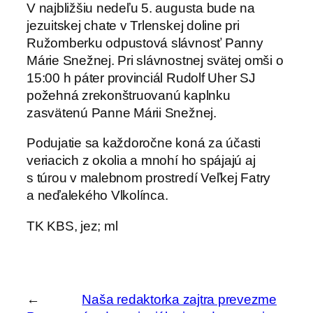
V najbližšiu nedeľu 5. augusta bude na
jezuitskej chate v Trlenskej doline pri
Ružomberku odpustová slávnosť Panny
Márie Snežnej. Pri slávnostnej svätej omši o
15:00 h páter provinciál Rudolf Uher SJ
požehná zrekonštruovanú kaplnku
zasvätenú Panne Márii Snežnej.
Podujatie sa každoročne koná za účasti
veriacich z okolia a mnohí ho spájajú aj
s túrou v malebnom prostredí Veľkej Fatry
a neďalekého Vlkolínca.
TK KBS, jez; ml
←
Naša redaktorka zajtra prevezme