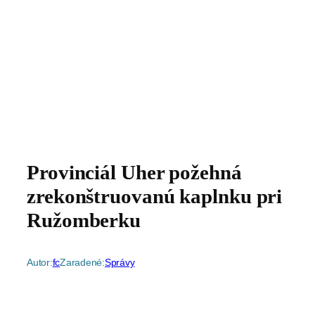
Provinciál Uher požehná
zrekonštruovanú kaplnku pri
Ružomberku
Autor:
fc
Zaradené:
Správy