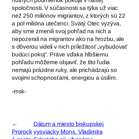
nutných podmienok pokoja v našej
spoločnosti. V súčasnosti sa týka už viac
než 250 miliónov migrantov, z ktorých sú 22
a pol milióna utečenci. Svätý Otec vyzýva,
aby sme zmenili svoj pohľad na nich a
nepozerali na migrantov ako na hrozbu, ale
s dôverou videli v nich príležitosť „vybudovať
budúci pokoj“. Práve vďaka hlbšiemu
pohľadu môžeme objaviť, že títo ľudia
nemajú prázdne ruky, ale prichádzajú so
svojimi schopnosťami, energiou a úsilím.
-msk-
←
Dátum a miesto biskupskej
Prorock
vysviacky Mons. Vladimíra