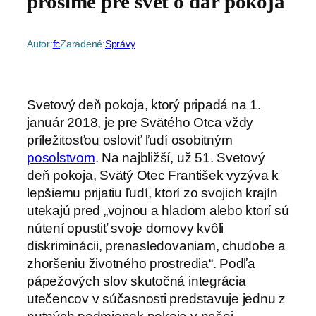
prosíme pre svet o dar pokoja
Autor:
fc
Zaradené:
Správy
Svetový deň pokoja, ktorý pripadá na 1.
január 2018, je pre Svätého Otca vždy
príležitosťou osloviť ľudí osobitným
posolstvom
. Na najbližší, už 51. Svetový
deň pokoja, Svätý Otec František vyzýva k
lepšiemu prijatiu ľudí, ktorí zo svojich krajín
utekajú pred „vojnou a hladom alebo ktorí sú
nútení opustiť svoje domovy kvôli
diskriminácii, prenasledovaniam, chudobe a
zhoršeniu životného prostredia“. Podľa
pápežových slov skutočná integrácia
utečencov v súčasnosti predstavuje jednu z