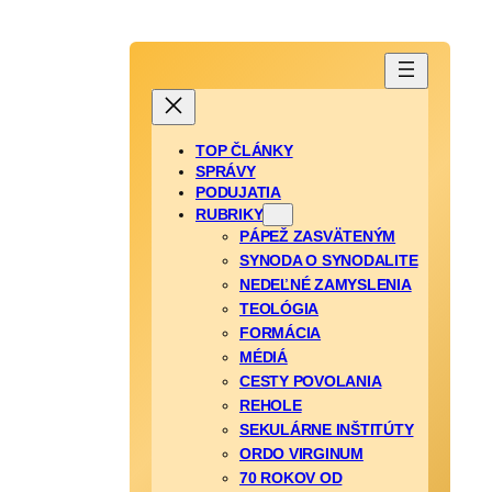
TOP ČLÁNKY
SPRÁVY
PODUJATIA
RUBRIKY
PÁPEŽ ZASVÄTENÝM
SYNODA O SYNODALITE
NEDEĽNÉ ZAMYSLENIA
TEOLÓGIA
FORMÁCIA
MÉDIÁ
CESTY POVOLANIA
REHOLE
SEKULÁRNE INŠTITÚTY
ORDO VIRGINUM
70 ROKOV OD