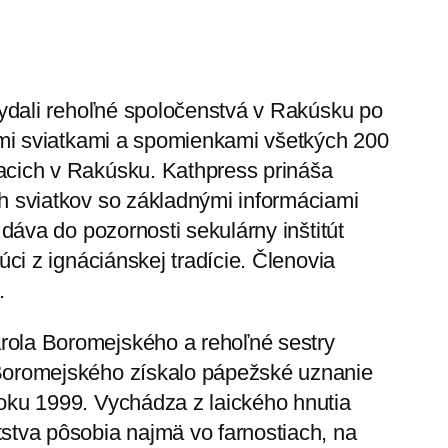
 vydali rehoľné spoločenstvá v Rakúsku po
šími sviatkami a spomienkami všetkých 200
acich v Rakúsku. Kathpress prináša
h sviatkov so základnými informáciami
 dáva do pozornosti sekulárny inštitút
úci z ignáciánskej tradície. Členovia
.
rola Boromejského a rehoľné sestry
 Boromejského získalo pápežské uznanie
oku 1999. Vychádza z laického hnutia
stva pôsobia najmä vo farnostiach, na