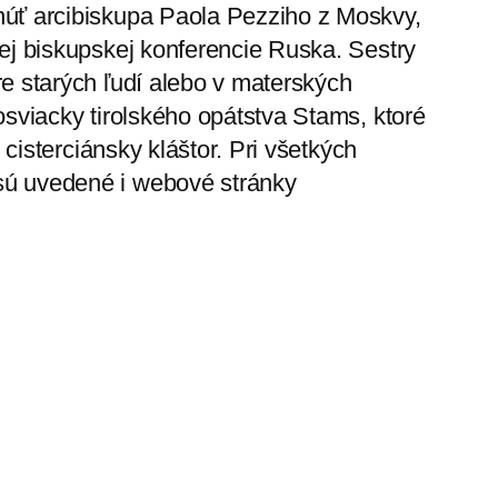
úť arcibiskupa Paola Pezziho z Moskvy,
ej biskupskej konferencie Ruska. Sestry
e starých ľudí alebo v materských
osviacky tirolského opátstva Stams, ktoré
 cisterciánsky kláštor. Pri všetkých
ú uvedené i webové stránky
Vykupiteľky prijali postulantku do
noviciátu
→