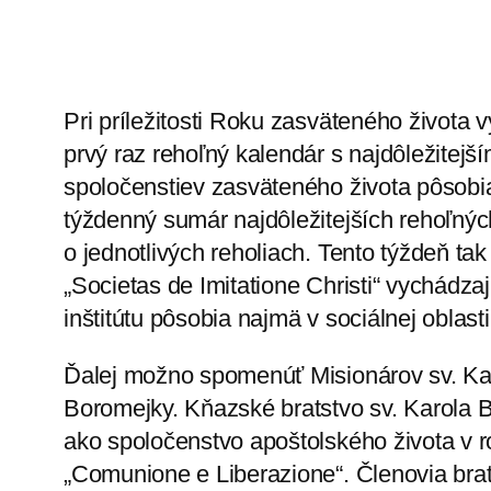
Pri príležitosti Roku zasväteného života
prvý raz rehoľný kalendár s najdôležitej
spoločenstiev zasväteného života pôsobi
týždenný sumár najdôležitejších rehoľnýc
o jednotlivých reholiach. Tento týždeň tak
„Societas de Imitatione Christi“ vychádzaj
inštitútu pôsobia najmä v sociálnej oblasti
Ďalej možno spomenúť Misionárov sv. Ka
Boromejky. Kňazské bratstvo sv. Karola
ako spoločenstvo apoštolského života v r
„Comunione e Liberazione“. Členovia brat