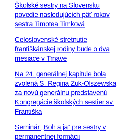
Školské sestry na Slovensku
povedie nasledujúcich päť rokov
sestra Timotea Timková
Celoslovenské stretnutie
františkánskej rodiny bude o dva
mesiace v Trnave
Na 24. generálnej kapitule bola
zvolená S. Regina Żuk-Olszewska
za novú generálnu predstavenú
Kongregácie školských sestier sv.
Františka
Seminár „Boh a ja“ pre sestry v
permanentnej formácii