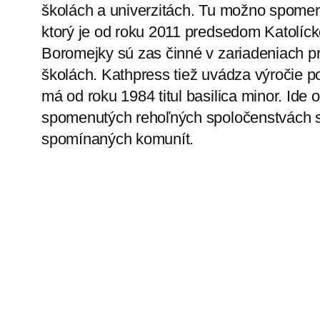
školách a univerzitách. Tu možno spomen
ktorý je od roku 2011 predsedom Katolíck
Boromejky sú zas činné v zariadeniach pr
školách. Kathpress tiež uvádza výročie p
má od roku 1984 titul basilica minor. Ide o
spomenutých rehoľných spoločenstvách s
spomínaných komunít.
zdroj:tkkbs.sk
←
Saleziáni začínajú svoju provinciálnu
kapitulu