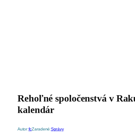
Rehoľné spoločenstvá v Rak
kalendár
Autor:
fc
Zaradené:
Správy