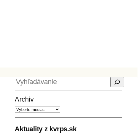
H
ľ
Archív
a
d
a
ť
Aktuality z kvrps.sk