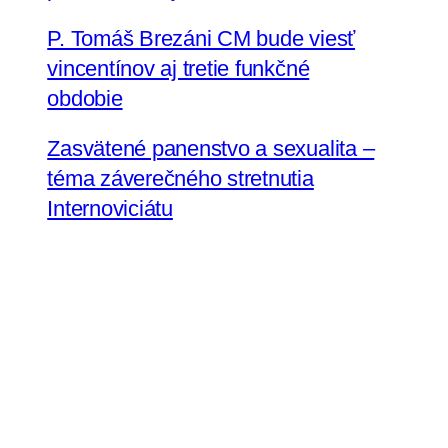
P. Tomáš Brezáni CM bude viesť
vincentínov aj tretie funkčné
obdobie
Zasvätené panenstvo a sexualita –
téma záverečného stretnutia
Internoviciátu
Sestra Renáta Jamborová
v Tanzánii zastupuje na
Zhromaždení Conrad N. Hilton
Konferenciu vyšších rehoľných
predstavených na Slovensku
Sestry uršulínky pozývajú na oslavy